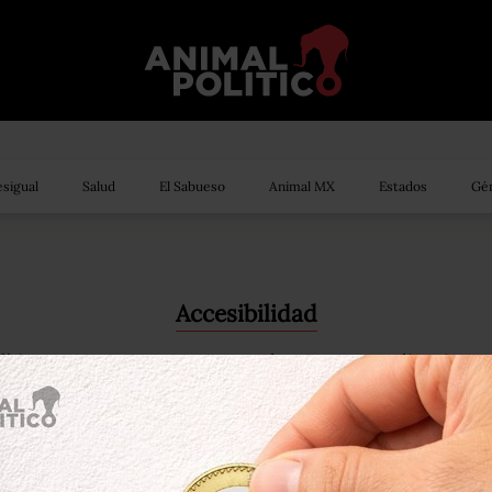
sigual
Salud
El Sabueso
Animal MX
Estados
Gén
Accesibilidad
lítico nos comprometemos a ayudar a nuestra audiencia a 
mejor forma.
ión podrás consultar algunos consejos para asegurarte de ten
entro del sitio web.