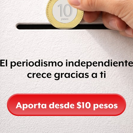
letra
tamaño de pantalla
ndo