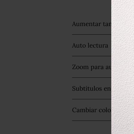
Aumentar tamaño de 
Auto lectura
Zoom para aumentar 
Subtitulos en video
Cambiar color de fo