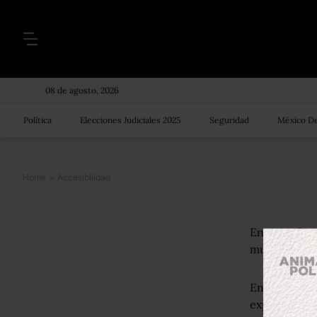
08 de agosto, 2026
Política
Elecciones Judiciales 2025
Seguridad
México De
Home
>
Accesibilidad
En animal po
mundo de la 
En está secc
experienciad