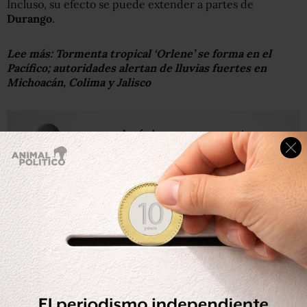
Incluso, su efecto se puede extender a partes de
Durango
.
Lee más:
Tormenta tropical ‘Orlene’ se forma en el
Pacífico; autoridades alertan de lluvias fuertes en
Michoacán, Colima y Jalisco