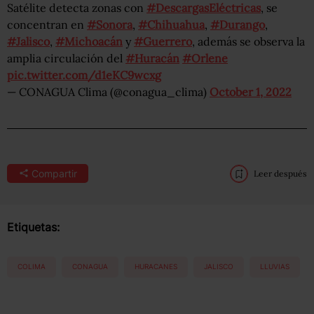
Satélite detecta zonas con
#DescargasEléctricas
, se
concentran en
#Sonora
,
#Chihuahua
,
#Durango
,
#Jalisco
,
#Michoacán
y
#Guerrero
, además se observa la
amplia circulación del
#Huracán
#Orlene
pic.twitter.com/d1eKC9wcxg
— CONAGUA Clima (@conagua_clima)
October 1, 2022
Compartir
Leer después
Etiquetas:
COLIMA
CONAGUA
HURACANES
JALISCO
LLUVIAS