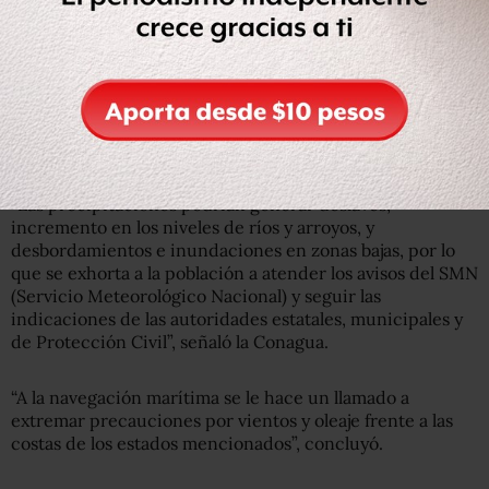
Las autoridades federales informaron que se mantienen
en coordinación con el Centro Nacional de Huracanes de
Estados Unidos para vigilar el paso de
Orlene
.
También llamaron a la ciudadanía a tomar las
precauciones correspondientes.
“
Las precipitaciones podrían generar deslaves,
incremento en los niveles de ríos y arroyos, y
desbordamientos e inundaciones en zonas bajas, por lo
que se exhorta a la población a atender los avisos del SMN
(Servicio Meteorológico Nacional) y seguir las
indicaciones de las autoridades estatales, municipales y
de Protección Civil”, señaló la Conagua.
“A la navegación marítima se le hace un llamado a
extremar precauciones por vientos y oleaje frente a las
costas de los estados mencionados”, concluyó.