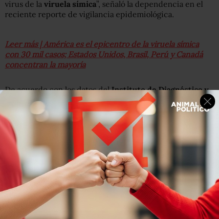
virus de la
viruela símica
”, señaló la dependencia en el
reciente reporte de vigilancia epidemiológica.
Leer más | América es el epicentro de la viruela símica
con 30 mil casos; Estados Unidos, Brasil, Perú y Canadá
concentran la mayoría
De acuerdo con los datos del
Instituto de Diagnóstico y
Referencia Epidemiológicos (InDRE)
, la Ciudad de
México es la entidad que reporta la mayor cantidad de
casos de viruela del mono, con 606 contagios; después
está Jalisco, con 156 y Estado de México, con 79.