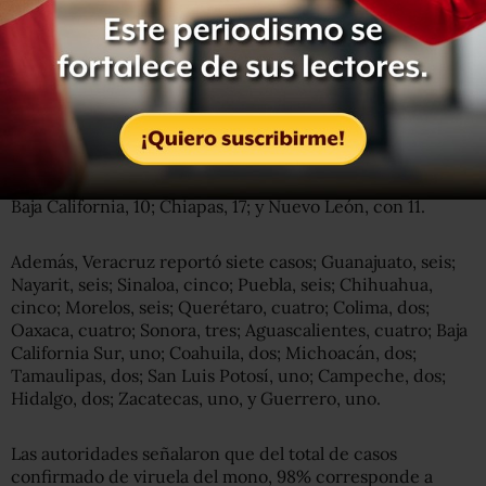
Le siguen Yucatán, con 59; Quintana Roo, 28; Tabasco, 13;
Baja California, 10; Chiapas, 17; y Nuevo León, con 11.
Además, Veracruz reportó siete casos; Guanajuato, seis;
Nayarit, seis; Sinaloa, cinco; Puebla, seis; Chihuahua,
cinco; Morelos, seis; Querétaro, cuatro; Colima, dos;
Oaxaca, cuatro; Sonora, tres; Aguascalientes, cuatro; Baja
California Sur, uno; Coahuila, dos; Michoacán, dos;
Tamaulipas, dos; San Luis Potosí, uno; Campeche, dos;
Hidalgo, dos; Zacatecas, uno, y Guerrero, uno.
Las autoridades señalaron que del total de casos
confirmado de viruela del mono, 98% corresponde a