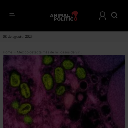
08 de agosto, 2026
Home
>
México detecta más de mil casos de viruela del mono; Salud analiza muerte de dos pacientes