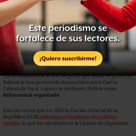
Los señalamientos se dan luego de que desde el gobierno
federal se han promovido denuncias contra García
Cabeza de Vaca, a quien se atribuyen delitos como
delincuencia organizada
.
Esto derivó en que en 2021 la Fiscalía General de la
República (FGR)
solicitara el desafuero del político
panista
, lo que fue aprobado en la Cámara de Diputados.