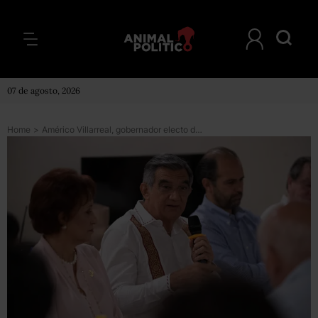
07 de agosto, 2026
Home
>
Américo Villarreal, gobernador electo de Tamaulipas, acusa a García Cabeza de Vaca de promover orden de arresto en su contra