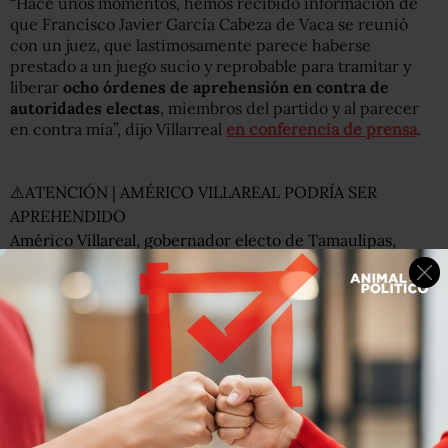
“Hace unos momentos, hemos recibido información de
que Francisco Javier García Cabeza de Vaca se reunió
con un juez, que lastimosamente parece haberse
prestado a un juego sucio y reprobable para tramitar y
liberar
ocho órdenes de aprehensión en contra de
autoridades electas
, miembros del partido y al parecer
en contra mía”, dijo Villarreal
en conferencia de prensa
.
⚠️ATENCIÓN | AMÉRICO VILLAREAL PODRÍA SER
APREHENDIDO
Américo Villareal, gobernador electo de Tamaulipas,
informó que podría ser detenido en las próximas horas
por una orden de aprehensión girada contra él.
pic.twitter.com/vheFywMKev
— Ruido en la Red (@RuidoEnLaRed)
September 21, 2022