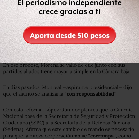
En ese proceso, Morena se valió de que junto con sus
partidos aliados tiene mayoría simple en la Cámara baja.
En días pasados, Monreal
—aspirante presidencial— dijo
que el asunto se analizaría
“con responsabilidad”
.
Con esta reforma, López Obrador plantea que la Guardia
Nacional pase de la Secretaría de Seguridad y Protección
Ciudadana (SSPC) a la Secretaría de la Defensa Nacional
(Sedena). Afirma que este cambio de mando es necesario
para que la nueva corporación
no se “corrompa”
, como