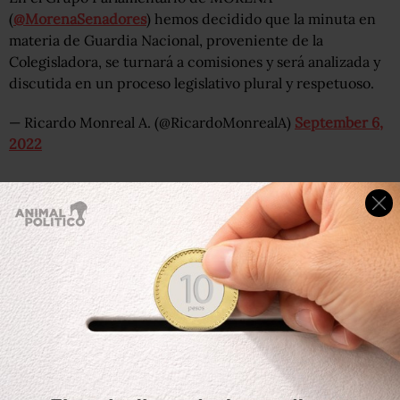
(
@MorenaSenadores
) hemos decidido que la minuta en
materia de Guardia Nacional, proveniente de la
Colegisladora, se turnará a comisiones y será analizada y
discutida en un proceso legislativo plural y respetuoso.
— Ricardo Monreal A. (@RicardoMonrealA)
September 6,
2022
Hasta esta mañana, existía expectativa sobre el ritmo con
el que el tema sería discutido en el Senado, luego de que
los diputados dispensaron todos los trámites a la
iniciativa presidencial y la discutieron y votaron
el mismo
día que fue presentada ante el pleno
.