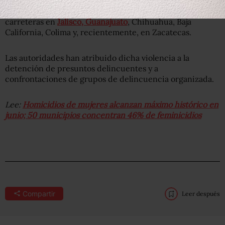
En las semanas de agosto se han reportado quema de
vehículos, de tiendas de autoservicio y bloqueos de
carreteras en
Jalisco, Guanajuato
, Chihuahua, Baja
California, Colima y, recientemente, en Zacatecas.
Las autoridades han atribuido dicha violencia a la
detención de presuntos delincuentes y a
confrontaciones de grupos de delincuencia organizada.
Lee:
Homicidios de mujeres alcanzan máximo histórico en
junio; 50 municipios concentran 46% de feminicidios
Compartir
Leer después