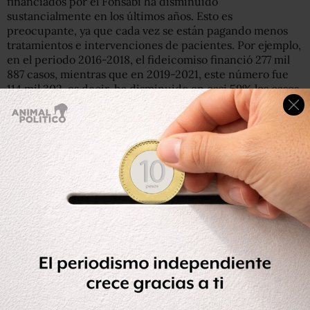
financiados por el Fonsabi ha disminuido
sustancialmente en los últimos años. Esto es
preocupante, ya que cada vez se están pagando menos
tratamientos e intervenciones de pacientes. Por ejemplo,
en el periodo 2016-2018, el fideicomiso financió 277 mil
887 casos, mientras que en 2019-2021, este número fue
114 mil 302, es decir, ha disminuido en casi 59% los casos
totales pagados”, indica la investigadora.
Por todo lo anterior, Méndez, del CIEP, señala que es
necesario subir el gasto para atender enfermedades
crónicas, el problema es que el gobierno
no tiene
margen de maniobra para esto
. “El espacio fiscal es de
2% del PIB, así que no alcanza para lo que se está
pidiendo de incremento, sería necesario quitar de otros
rubros o buscar financiamiento de algún lado”, dice.
La analista subraya que, dado que el presupuesto es
limitado y las necesidades causadas por las enfermedades
son ilimitadas, es necesario discutir un nuevo contrato
social en salud, que defina qué se quiere cubrir y para