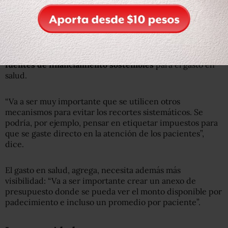
qué alcanza.
Mariana Campos, coordinadora del Programa de
Presupuesto y Rendición de Cuentas de
México Evalúa
,
refiere que es necesario iniciar una discusión sobre
fuentes de financiamiento sostenibles
para el gasto en
salud.
“Va a ser muy importante que se utilicen otros
mecanismos para evitar los recortes sistemáticos. Se
podría, por ejemplo, pensar en etiquetar impuestos para
que se gaste directo en la atención de los pacientes”,
dice.
El gasto en salud, agrega, necesita además más
visibilidad: “Va a ser importante crear un anexo de
presupuesto donde se pueda ver el monto disponible por
padecimiento e incluso un promedio por paciente”.