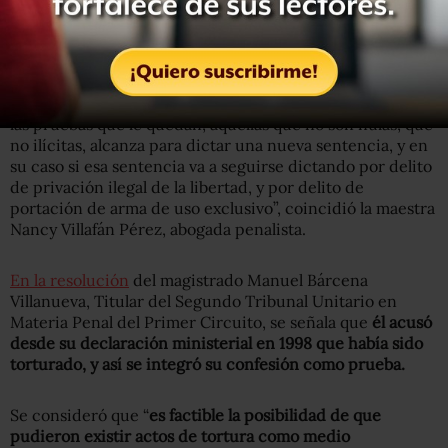
señaló el abogado Héctor López Bello.
“Se devuelve el asunto al juzgado de primera instancia
que dictó en aquel entonces la sentencia, para que dicte
ahora una nueva,
en donde tendrá que determinar si con
las pruebas que le quedan, aquellas que no son nulas, que
no ilícitas, alcanza para dictar una nueva sentencia, y en
su caso si esa sentencia va a seguirse dictando por delito
de privación ilegal de la libertad, y por delito de
portación de arma de uso exclusivo”, coincidió la maestra
Nancy Villafán Pérez, abogada penalista.
En la resolución
del magistrado Manuel Bárcena
Villanueva, Titular del Segundo Tribunal Unitario en
Materia Penal del Primer Circuito, se señala que
él acusó
desde su declaración ministerial en 1998 que había sido
torturado, y así se integró su confesión como prueba.
Se consideró que “
es factible la posibilidad de que
pudieron existir actos de tortura como medio