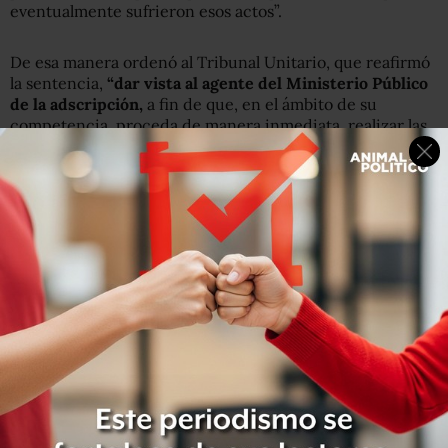
eventualmente sufrieron esos actos”.
De esa manera ordenó al Tribunal Unitario, que reafirmó
la sentencia,
“dar vista al agente del Ministerio Público
de la adscripción,
a fin de que, en el ámbito de su
competencia, proceda de manera inmediata realizar las
gestiones relativa la investigación de la tortura”,
instrucción que ya fue acatada.
Al revisar de nuevo el expediente, el juez no
debe
considerar validas aquellas pruebas o confesiones
que pudieran haberse obtenido por medio de tortura,
esto en un caso que investigó la entonces Procuraduría
General de la República (PGR), con el antiguo sistema
penal antes de la transición a los juicios orales.
“Reponer el procedimiento significa que se vuelva a
hacer bien todo el procedimiento desde el inicio,
porque
hay vicios muy graves en el todo el proceso
que impiden
determinar con exactitud el grado de culpabilidad”,