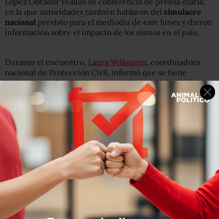
López Obrador realizó su conferencia de prensa diaria,
en la que autoridades también hablaron del
simulacro
nacional
previsto para el mediodía de este lunes y dieron
información sobre el impacto de los sismos en el país.
Durante el encuentro,
Laura Velázquez
, coordinadora
nacional de Protección Civil, informó que se tiene
estimado que los sismos que ocurrieron en el país desde
1985 hasta 2021
causaron la muerte de 6 mil 551
personas
, afectaron a 16.8 millones de personas y
tuvieron un costo de 356 mil millones de pesos.
#SimulacroNacional2022
| Laura Velázquez, titular de
@CNPC_MX
, recordó cuáles son los objetivos de este
ejercicio cívico y cuáles son las acciones a seguir luego
de que suene la
#AlertaSísmica
. 👇
pic.twitter.com/Bj33Q4YiIw
— Animal Político (@Pajaropolitico)
September 19, 2022