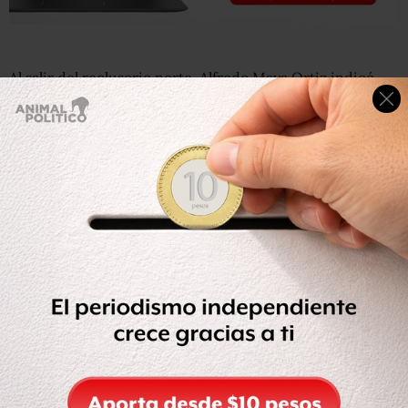
Al salir del reclusorio norte, Alfredo Maya Ortiz indicó
que espera estar más tranquilo para dar información de
cómo estuvo el operativo de “
Guillermo Zayas González
(exmando policial encargado del operativo), el verdadero
responsable de que yo estuviera aquí adentro”.
Añadió que por ahora estará con su familia para
recuperar un poco de lo que perdió durante 14 años.
Caso News Divine
Alfredo Maya Ortiz era dueño y administrador de la
discoteca News Divine, ubicada en la colonia Nueva
Atzacoalco, en la Gustavo A. Madero, donde el 20 de junio
de 2008 se realizó un operativo policial, coordinado por
el entonces Mando Único Policial (Unipol), contra la
venta de alcohol y drogas a menores,.