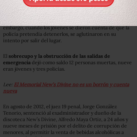
En la acción se ordenó a un grupo de policías que
formaran una valla en la puerta principal del local. Sin
embargo, cuando los jóvenes se dieron cuenta de que la
policía pretendía detenerlos, se aglutinaron en su
intento por salir del lugar.
El
sobrecupo y la obstrucción de las salidas de
emergencia
dejó como saldo 12 personas muertas, nueve
eran jóvenes y tres policías.
Lee:
El Memorial New’s Divine no es un borrón y cuenta
nueva
En agosto de 2012, el juez 19 penal, Jorge González
Tenorio, sentenció al exadministrador y dueño de la
discoteca New’s Divine, Alfredo Maya Ortiz, a 24 años y
nueve meses de prisión por el delito de corrupción de
menores, al permitir la venta de bebidas alcohólicas a