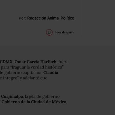
Por:
Redacción Animal Político
Leer después
CDMX
,
Omar García Harfuch
, fuera
ara “fraguar la verdad histórica”
a de gobierno capitalina,
Claudia
re íntegro” y adelantó que
a
Cuajimalpa
, la jefa de gobierno
l
Gobierno de la Ciudad de México
,