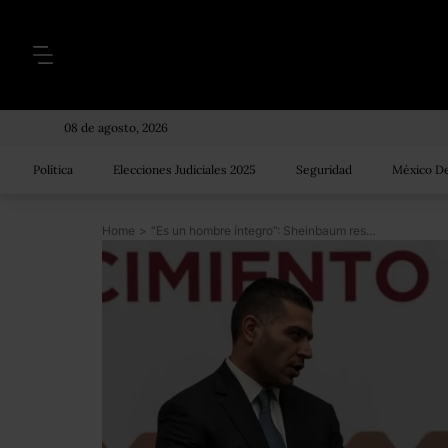
08 de agosto, 2026
Política
Elecciones Judiciales 2025
Seguridad
México De
Home
>
“Es un hombre íntegro”: Sheinbaum respalda permanencia de García Harfuch en la SSC tras ser implicado en caso Ayotzinapa