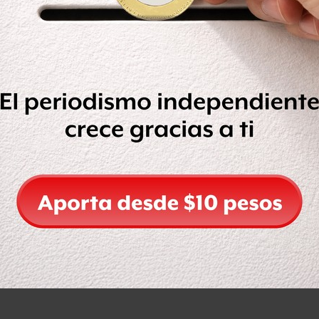
dar por sentado que García Harfuch se
a (
SSC
).
en reunión donde se acordó la