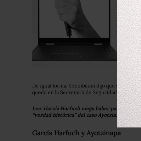
De igual forma, Sheinbaum dijo que se puede 
queda en la Secretaría de Seguridad Ciudadan
Lee:
García Harfuch niega haber participado 
“verdad histórica” del caso Ayotzinapa
García Harfuch y Ayotzinapa