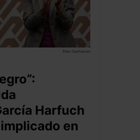
Foto: Cuartoscuro
egro”:
lda
arcía Harfuch
r implicado en