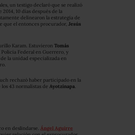
les, un testigo declaró que se realizó
 2014, 10 días después de la
tamente delinearon la estrategia de
 de que el entonces procurador,
Jesús
urillo Karam. Estuvieron
Tomás
 Policía Federal en Guerrero, y
l de la unidad especializada en
ro.
fuch rechazó haber participado en la
e los 43 normalistas de
Ayotzinapa
.
co en deslindarse.
Ángel Aguirre
lquier relación con el exprocurador