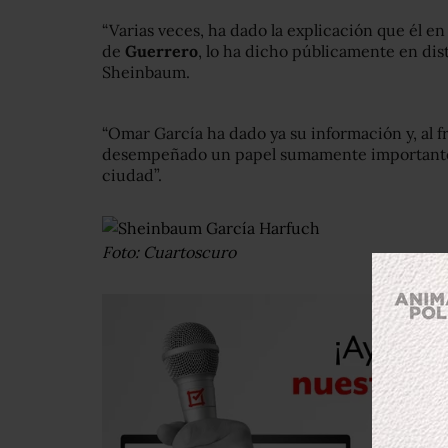
“Varias veces, ha dado la explicación que él e
de
Guerrero
, lo ha dicho públicamente en di
Sheinbaum.
“Omar García ha dado ya su información y, al f
desempeñado un papel sumamente importante pa
ciudad”.
Foto: Cuartoscuro