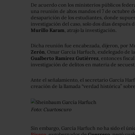
De acuerdo con los ministerios públicos federa
una reunión de altos mandos el 7 de octubre de
desaparición de los estudiantes, donde supues
investigación del caso, solo dos días después
Murillo Karam
, atrajo la investigación.
Dicha reunión fue encabezada, dijeron, por M
Zerón
, Omar García Harfuch, exdelegado de la
Gualberto Ramírez Gutiérrez
, entonces fisca
investigación de delitos en materia de secuest
Ante el señalamiento, el secretario García Har
creación de la llamada “verdad histórica” sobr
Foto: Cuartoscuro
Sin embargo, García Harfuch no ha sido el úni
Rivero
, exgobernador de
Guerrero
, negó cua