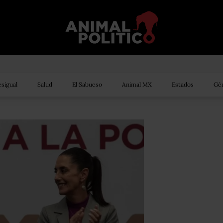
sigual
Salud
El Sabueso
Animal MX
Estados
Gén