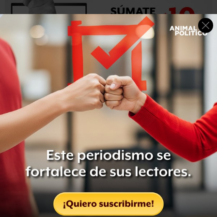
La encuesta de Covarrubias y Asociados arrojó números
similares: el 6% calificó a Gómez de “muy” honesta, 15.2%
de “algo” honesta, 14.4% de “poco” honesta y 7.5% de
“nada” honesta.
Igualmente, la encuesta de Morena determinó que 5.4%