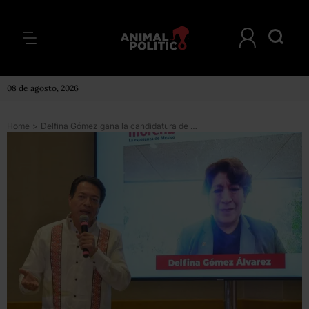
08 de agosto, 2026
Home
>
Delfina Gómez gana la candidatura de Morena en Edomex, pero también obtiene la mayor percepción de deshonestidad