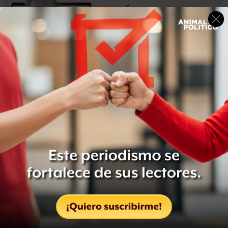
Medios locales como
Zeta
indican que los bloqueos se
realizaron en
Mexicali
—la capital del estado—,
Tijuana y
Tecate
.
De acuerdo con los reportes de prensa, hombres
armados bajaron a conductores y operadores de
transporte público de sus vehículos y les prendieron
fuego. Hasta ahora, se desconoce si hay personas muertas
o lesionadas.
Horas antes, en
Guanajuato
, reportes policiales dieron a