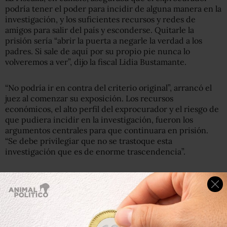
podría tener el poder para incidir de alguna manera en la
investigación, y los suficientes recursos y redes de
amigos para salir del país y esconderse. Quitarle la
prisión sería “abrir la puerta a negarle la verdad a los
padres. Si sale de aquí por su propio pie nunca lo
volveremos a ver”, dijo la fiscal Lidia Bustamante.
“No podría ir en contra del criterio original”, arrancó el
juez al comenzar su exposición. Los recursos
económicos, el alto perfil del exprocurador y el riesgo de
que pudiera incidir en la investigación, fueron los
argumentos centrales para que continuara en prisión.
“Se debe privilegiar que no se trastoque esta
investigación que es de enorme trascendencia”.
Lee:
Murillo Karam “se inculpó” en el caso Ayotzinapa;
jueces decidirán si Peña Nieto debe declarar: AMLO
Para entonces, Murillo Karam se veía demacrado.
Escuchó al juez con los codos recargados en la mesa y las