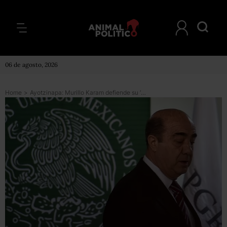
06 de agosto, 2026
Home
>
Ayotzinapa: Murillo Karam defiende su ‘verdad histórica’; ‘¿dónde los dejó?’, le increpa madre de estudiante desaparecido