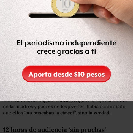
manos en su rostro, sosteniéndolo, como un gesto de
resignación, con el cansancio cada vez más evidente al
cumplirse casi 12 horas de audiencia.
A punto de terminar, el juez fuerte preguntó a la
madre
de uno de los normalistas desaparecidos
, quien escuchó
la audiencia en una sala contigua y resguardando su
identidad, si deseaba decir algo.
“Cómo madre de uno de los 43 necesito exigir a Murillo
Karam que se haga justicia. Queremos llegar a la verdad.
Queremos saber dónde están nuestros hijos.
¿A dónde
los dejó”
, exclamó.
Horas antes, el abogado Santiago Aguirre, representante
de las madres y padres de los jóvenes, había confirmado
que
ellos “no buscaban la cárcel”, sino la verdad.
12 horas de audiencia ‘sin pruebas’