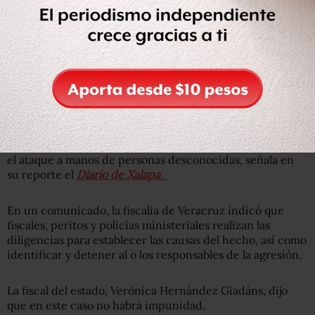
Tras escuchar varias detonaciones de arma de fuego,
vecinos llamaron al 911 para hacer el reporte, por lo que
Policía Naval, la Guardia Nacional y Elementos de la
Secretaría de Seguridad Pública (SSP) arribaron al lugar.
Lee:
Síndico de Tecolutla, Veracruz es atacado a balazos
por dos hombres en motocicleta
Tras el hecho, se conoció que era una familia la que sufrió
el ataque a manos de personas desconocidas, señala en
su reporte el
Diario de Xalapa.
En un comunicado, la fiscalía de Veracruz indicó que
fiscales, peritos y policías ministeriales realizan las
diligencias para establecer las causas del hecho, así como
identificar y detener al o los responsables de la agresión.
La fiscal del estado, Verónica Hernández Giadáns, dijo
que en este caso no habrá impunidad.