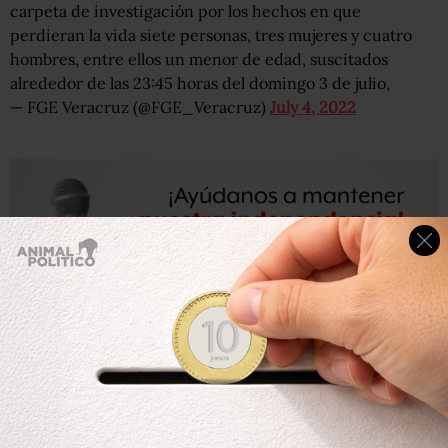
carpeta de investigación por los hechos en que
perdieran la vida siete personas, tres mujeres y cuatro
hombres, entre ellos un menor de edad, suscitados
alrededor de las 23:45 horas del domingo 3 de julio,
— FGE Veracruz (@FGE_Veracruz)
July 4, 2022