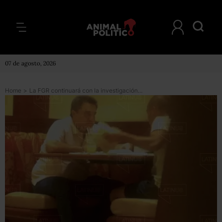
07 de agosto, 2026
Home
>
La FGR continuará con la investigación contra Pío López Obrador; rechaza propuesta de fiscal para cerrar el caso