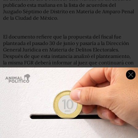
publicado esta mañana en la lista de acuerdos del
Juzgado Séptimo de Distrito en Materia de Amparo Penal
de la Ciudad de México.
El documento refiere que la propuesta del fiscal fue
planteada el pasado 30 de junio y pasaría a la Dirección
General Jurídica en Materia de Delitos Electorales.
Después de que esta instancia analizó el planteamiento,
la misma FGR deberá informar al juez que continuará con
la investigación.
Lee:
Juez federal da ultimátum de 24 horas para
informar sobre indagatoria contra Pío Obrador