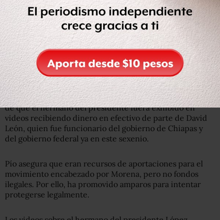
La indagatoria contra Pío López Obrador se abrió luego
de que el hermano del presidente fuera exhibido en
videos recibiendo dinero en efectivo de parte de David
León, quien fue funcionario del gobierno de Chiapas y
del gobierno federal ya en este sexenio.
Pío asegura que eran recursos de aportaciones para el
movimiento encabezado por Morena, pero no fondos
ilegales. Por ello, ha promovido amparos para intentar
protegerse legalmente.
Los videos sobre el hermano del presidente López