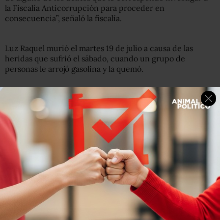
la Fiscalía Anticorrupción para proceder en
consecuencia”, señaló la fiscalía.
Luz Raquel murió el martes 19 de julio a causa de las
heridas que sufrió el sábado, cuando un grupo de
personas le arrojó gasolina y la quemó.
Previamente, la mujer había denunciado ser blanco de
amenazas y otras agresiones por parte de algunos de sus
vecinos, quienes —de acuerdo con la propia Luz—
estaban molestos con los ruidos que hacía su hijo, Bruno,
un niño de 11 años diagnosticado con autismo.