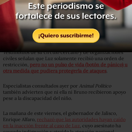
Testimonios de su círculo cercano y de organizaciones
civiles señalan que Luz solamente recibió una orden de
restricción,
pero no un pulso de vida (botón de pánico) u
otra medida que pudiera protegerla de ataques
.
Especialistas consultados ayer por
Animal Político
también advierten que ni ella ni Bruno recibieron apoyo
pese a la discapacidad del niño.
La mañana de este viernes, el gobernador de Jalisco,
Enrique Alfaro,
rechazó que las autoridades hayan caído
en la inacción frente al caso de Luz
, cuyo asesinato ha
causado indignación y atraído la atención nacional.