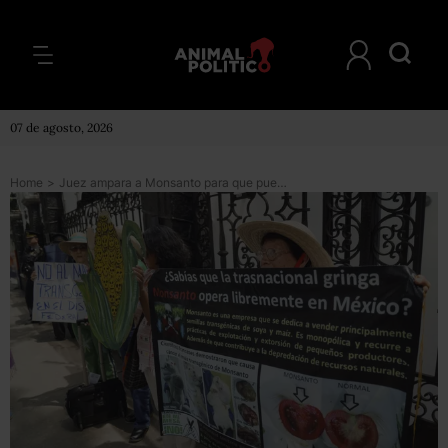
07 de agosto, 2026
Home
>
Juez ampara a Monsanto para que pueda usar el herbicida glifosato; Semarnat impugnará