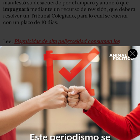
manifestó su desacuerdo por el amparo y anunció que
impugnará
mediante un recurso de revisión, que deberá
resolver un Tribunal Colegiado, para lo cual se cuenta
con un plazo de 10 días.
Lee:
Plaguicidas de alta peligrosidad consumen los
campos mexicanos y dañan nuestra salud
“Como Semarnat tenemos ante todo la obligación de
preservar el ambiente y la vida, por ello hemos recopilado
información suficiente que acredita los daños causados
por esta sustancia (glifosato) a especies polinizadoras
como las abejas, el agua superficial de los cauces
naturales, el suelo, la flora y el aire”, informó en un
comunicado.