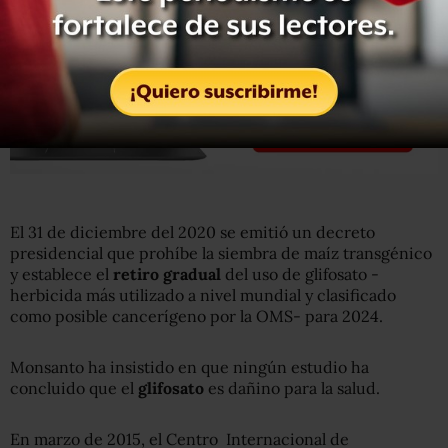
El 31 de diciembre del 2020 se emitió un decreto
presidencial que prohíbe la siembra de maíz transgénico
y establece el
retiro gradual
del uso de glifosato -
herbicida más utilizado a nivel mundial y clasificado
como posible cancerígeno por la OMS- para 2024.
Monsanto ha insistido en que ningún estudio ha
concluido que el
glifosato
es dañino para la salud.
En marzo de 2015, el Centro Internacional de