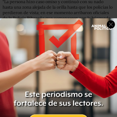
“La persona hizo caso omiso y continuó con su nado
hasta una zona alejada de la orilla hasta que los policías lo
perdieron de vista; en ese momento arribaron oficiales
de la Policía Ribereña que comenzaron con la búsqueda
con una lancha especializada y, en coordinación con
personal del Instituto del Deporte, localizaron el cuerpo
del joven”, indicó la SSC.
“La zona fue acordonada y se solicitaron los servicios
periciales, en tanto, de los hechos se dio parte al agente
del Ministerio Público quien realizará las investigaciones
correspondientes”, agregó.