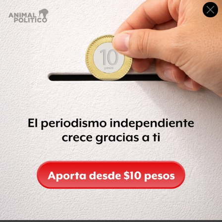
fueron decomisadas 87 armas cortas, 50 armas largas,
cinco granadas de fragmentación, 52 kilos de cocaína,
493 kilos de marihuana y 32 kilos de metanfetamina,
como parte de las acciones de inteligencia de
autoridades locales.
En 44 operativos conjuntos con la Secretaría de la
Defensa Nacional (Sedena) y la Secretaría de Marina
(Semar) para la detección de presuntos criminales, se
han decomisado 77 armas de fuego, 88 cartuchos útiles,
una granada de fragmentación y 12 cargadores y chalecos
balísticos. A esto se suman 865 kilos de droga, 16 mil dosis
y seis bolsas a granel de cocaína y 445 dosis de
marihuana.
Mayor número de detenciones, en la Unión
Tepito
El grupo delictivo que tuvo mayor número de