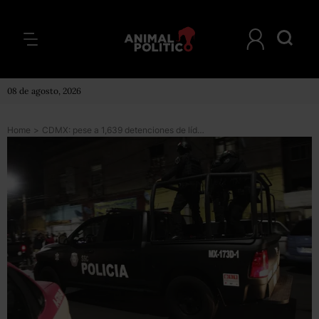
08 de agosto, 2026
Home
>
CDMX: pese a 1,639 detenciones de líderes y operadores criminales, las denuncias por narcomenudeo crecieron 4.3% de 2021 a 2022