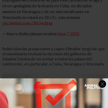
entregado secciones de su país a los cárteles de droga y
es un apologista de la tiranía en Cuba, un dictador
asesino en Nicaragua y de un narcotraficante en
Venezuela no estará en EE.UU. esta semana.
pic.twitter.com/3hUvnJjrqe
— Marco Rubio (@marcorubio)
June 7, 2022
Rubio hizo las acusaciones a López Obrador luego de que
el mandatario rechazó la decisión del gobierno de
Estados Unidos de no invitar a todos los países del
continente, en particular, a Cuba, Nicaragua y Venezuela.