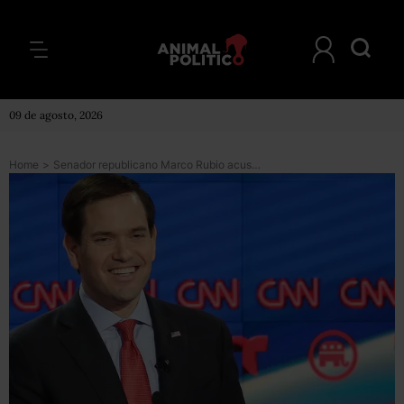
09 de agosto, 2026
Home
>
Senador republicano Marco Rubio acusa a AMLO de “entregar” territorios a cárteles y “apología” de dictadores