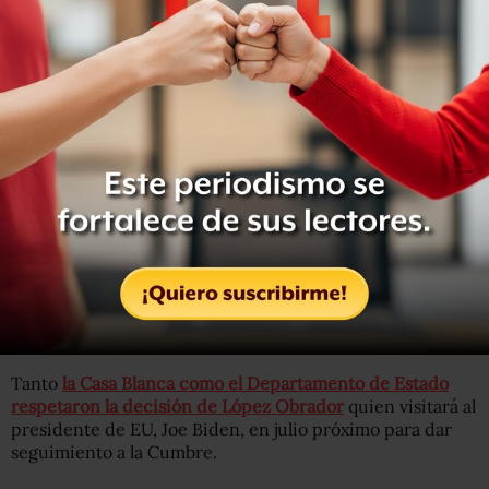
“¿Quién autoriza a una nación excluir a otra?”:
@lopezobrador_
insiste en que no fue a la Cumbre de las
Américas porque Estados Unidos decidió no invitar a
todos los países. “Es la política de hace dos siglos”, señala
el presidente.
pic.twitter.com/wOwfwZf2Wd
— Animal Político (@Pajaropolitico)
June 7, 2022
Tanto
la Casa Blanca como el Departamento de Estado
respetaron la decisión de López Obrador
quien visitará al
presidente de EU, Joe Biden, en julio próximo para dar
seguimiento a la Cumbre.