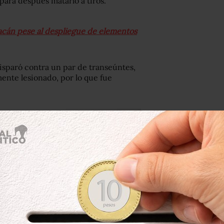
para después matarlo a tiros.
cán pese al despliegue de elementos
disparó contra un par de transeúntes,
ente lesionado, por lo que fue