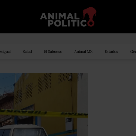
sigual
Salud
El Sabueso
Animal MX
Estados
Gén