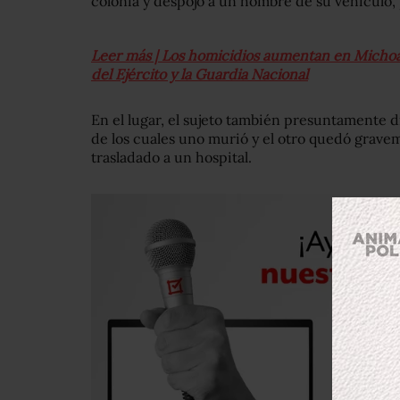
colonia y despojó a un hombre de su vehículo, 
Leer más | Los homicidios aumentan en Michoa
del Ejército y la Guardia Nacional
En el lugar, el sujeto también presuntamente 
de los cuales uno murió y el otro quedó gravem
trasladado a un hospital.