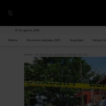
07 de agosto, 2026
Política
Elecciones Judiciales 2025
Seguridad
México De
Home
>
En dos horas, presunto miembro de Cárteles Unidos mató a 8 personas e hirió a 4 más en Michoacán