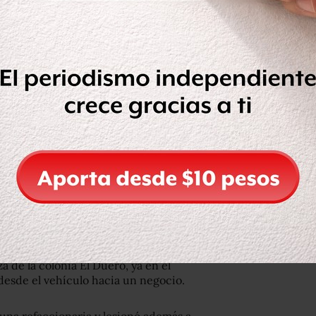
s a través de los números de
on la persecución del presunto
ajera y asesinó a tiros a un hombre que
 otro más que estaba en el interior.
a de la colonia El Duero, ya en el
esde el vehículo hacia un negocio.