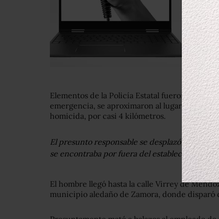
Elementos de la Policía Estatal fueron alertado
emergencia, se aproximaron al lugar e iniciar
homicida, por casi 4 kilómetros.
El presunto responsable se desplazó a una forr
se encontraba por fuera del establecimiento y a
El hombre llegó hasta la calle Virrey de Mendoz
municipio aledaño de Zamora, donde disparó d