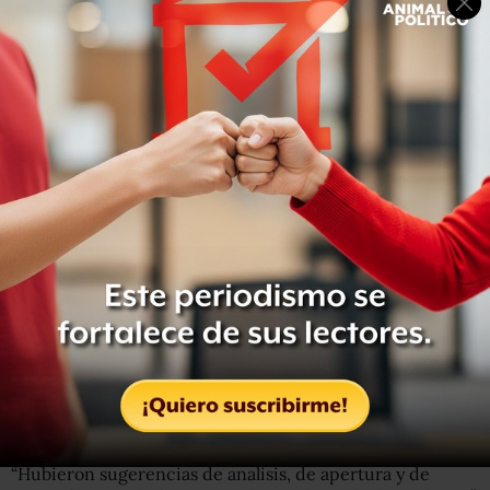
Aseguró que se hizo una reflexión en torno a su liderazgo
y se llegó a la conclusión de que siguiera al frente.
“Se hizo la reflexión y el análisis de ir o no, de continuar
en la dirigencia nacional del partido, el señalamiento que
se hacía puntual, no solo por el contexto de los resultados
electorales, es un planteamiento que se les escucha, a
todos se les escucha; y lo que dijimos nosotros es que
fuimos electos para un periodo de cuatro años, a mí no
me puso un presidente de la República, a mí me puso la
militancia”.
Alejandro Moreno Cárdenas aseguró que al finalizar la
reunión se plantearon acuerdos para que hubiese más
inclusión a otros miembros del partido, mayor apertura y
trabajo rumbo a las próximas elecciones de 2023.
“Hubieron sugerencias de analisis, de apertura y de