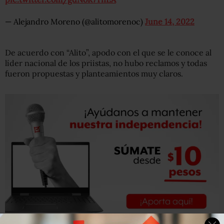
— Alejandro Moreno (@alitomorenoc)
June 14, 2022
De acuerdo con “Alito”, apodo con el que se le conoce al
líder nacional de los priistas, no hubo reclamos y todas
fueron propuestas y planteamientos muy claros.