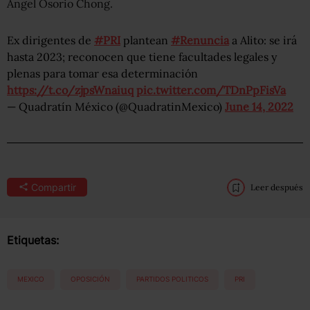
Ángel Osorio Chong.
Ex dirigentes de
#PRI
plantean
#Renuncia
a Alito: se irá
hasta 2023; reconocen que tiene facultades legales y
plenas para tomar esa determinación
https://t.co/zjpsWnaiuq
pic.twitter.com/TDnPpFisVa
— Quadratín México (@QuadratinMexico)
June 14, 2022
Compartir
Leer después
Etiquetas:
MEXICO
OPOSICIÓN
PARTIDOS POLITICOS
PRI