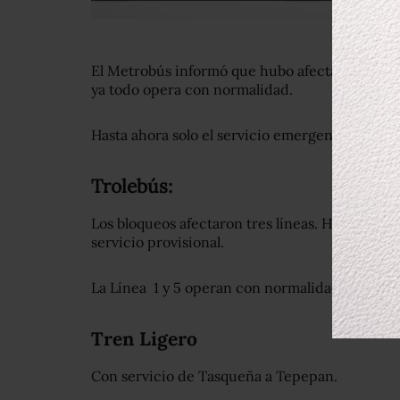
El Metrobús informó que hubo afectación en el se
ya todo opera con normalidad.
Hasta ahora solo el s
ervicio emergente en Tláhu
Trolebús:
Los bloqueos afectaron tres líneas. Hasta las 10
servicio provisional.
La Línea 1 y 5 operan con normalidad.
Tren Ligero
Con servicio de Tasqueña a Tepepan.