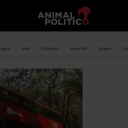
sigual
Salud
El Sabueso
Animal MX
Estados
Gén