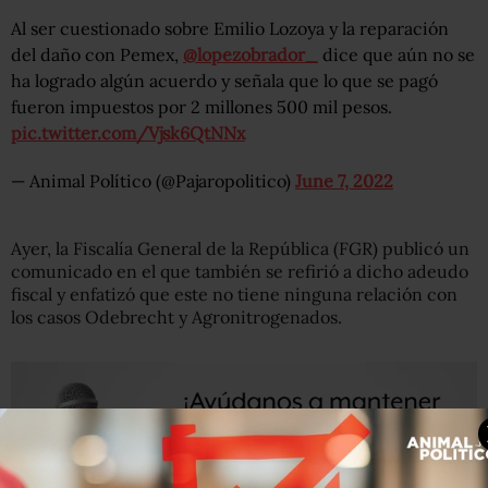
Al ser cuestionado sobre Emilio Lozoya y la reparación
del daño con Pemex,
@lopezobrador_
dice que aún no se
ha logrado algún acuerdo y señala que lo que se pagó
fueron impuestos por 2 millones 500 mil pesos.
pic.twitter.com/Vjsk6QtNNx
— Animal Político (@Pajaropolitico)
June 7, 2022
Ayer, la Fiscalía General de la República (FGR) publicó un
comunicado en el que también se refirió a dicho adeudo
fiscal y enfatizó que este no tiene ninguna relación con
los casos Odebrecht y Agronitrogenados.