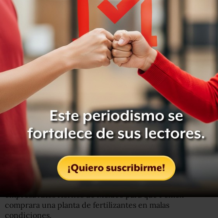
https://twitter.com/FGRMexico/status/153397181284506
Lozoya, quien está en prisión preventiva desde
noviembre de 2021, enfrenta dos procesos penales.
El relativo a Odebrecht se refiere a que presuntamente
recibió sobornos de la constructora brasileña a cambio de
favorecerla con contratos de obra pública. El de
Agronitrogenados es por otro presunto soborno de la
empresa Altos Hornos de México para que Pemex
comprara una planta de fertilizantes en malas
condiciones.