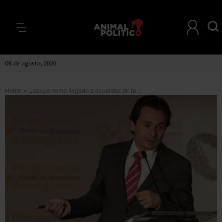
08 de agosto, 2026
Home
>
Lozoya no ha llegado a acuerdos de reparación por Odebrecht y Agronitrogenados, solo pagó impuestos: AMLO