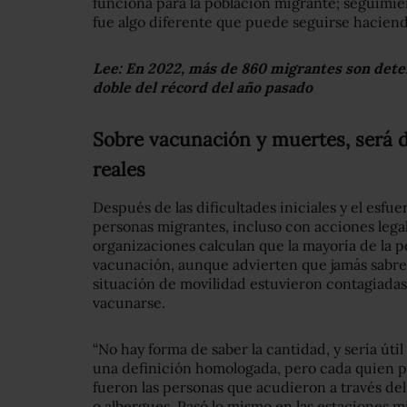
funciona para la población migrante; seguimi
fue algo diferente que puede seguirse haciend
Lee:
En 2022, más de 860 migrantes son deteni
doble del récord del año pasado
Sobre vacunación y muertes, será di
reales
Después de las dificultades iniciales y el esfue
personas migrantes, incluso con acciones lega
organizaciones calculan que la mayoría de la p
vacunación, aunque advierten que jamás sabr
situación de movilidad estuvieron contagiada
vacunarse.
“No hay forma de saber la cantidad, y sería útil
una definición homologada, pero cada quien p
fueron las personas que acudieron a través del
o albergues. Pasó lo mismo en las estaciones m