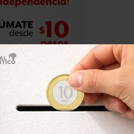
 las personas llegaron a estar
familiares, amigos o vecinos que
 habían conseguido trabajo lo
los demás aspectos de su situación
na lenta recuperación que, sin
l.