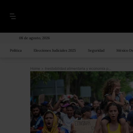
08 de agosto, 2026
Política
Elecciones Judiciales 2025
Seguridad
México De
Home
>
Inestabilidad alimentaria y economía poscovid, nuevos factores para el incremento de las migraciones