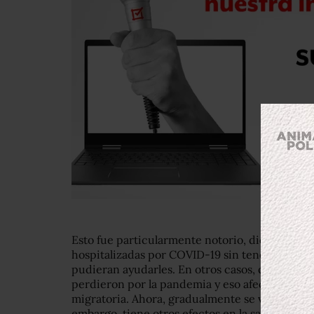
Esto fue particularmente notorio, dice, cuando
hospitalizadas por COVID-19 sin tener cerca a 
pudieran ayudarles. En otros casos, quienes ya
perdieron por la pandemia y eso afecta todos 
migratoria. Ahora, gradualmente se va dando u
embargo, tiene otros efectos en la salud menta