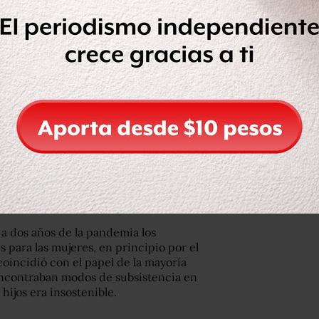
edad y depresión, que tienen mucho
gente que ya tenía avance en ellos, y
les genera mucha incertidumbre y
para las Migraciones (OIM), hay
es en el mundo, lo que representa el
personas en migración se ha triplicado
as
a dos años de la pandemia los
 para las mujeres, en principio por el
oincidió con el papel de la mayoría
encontraban modos de subsistencia en
 hijos era insostenible.