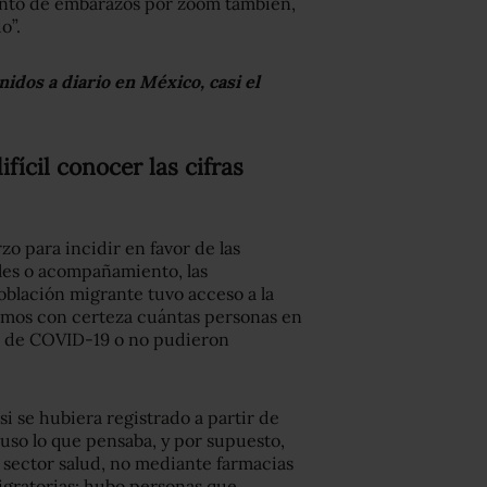
ento de embarazos por zoom también,
o”.
dos a diario en México, casi el
fícil conocer las cifras
rzo para incidir en favor de las
les o acompañamiento, las
oblación migrante tuvo acceso a la
emos con certeza cuántas personas en
s de COVID-19 o no pudieron
 si se hubiera registrado a partir de
uso lo que pensaba, y por supuesto,
 sector salud, no mediante farmacias
igratorias: hubo personas que