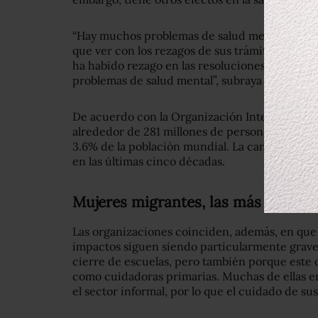
“Hay muchos problemas de salud mental, ansi
que ver con los rezagos de sus trámites. Había 
ha habido rezago en las resoluciones, lo que 
problemas de salud mental”, subraya Saiz.
De acuerdo con la Organización Internacional 
alrededor de 281 millones de personas migrant
3.6% de la población mundial. La cantidad de 
en las últimas cinco décadas.
Mujeres migrantes, las más afectad
Las organizaciones coinciden, además, en que 
impactos siguen siendo particularmente graves
cierre de escuelas, pero también porque este c
como cuidadoras primarias. Muchas de ellas 
el sector informal, por lo que el cuidado de sus