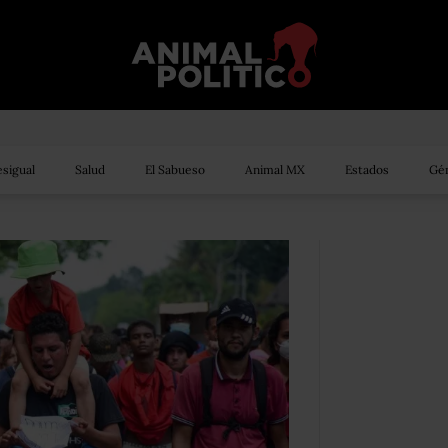
sigual
Salud
El Sabueso
Animal MX
Estados
Gén