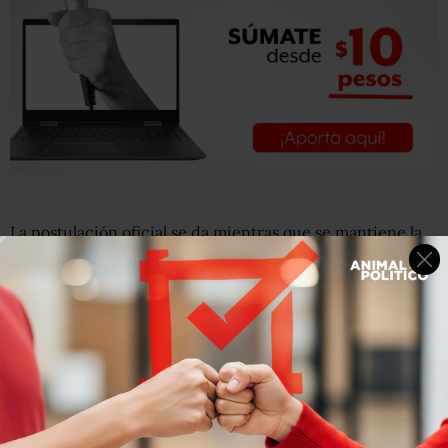
La postulación oficial se da mientras que se mantiene la
guerra entre Rusia y Ucrania; el presidente López
Obrador ha señalado que la postura de México es de “no
intervención” en el conflicto armando.
Aunque ha manifestado estar en contra de que un país
invada a otro, también indicó, hace algunas semanas, que
México no tomará represalias económicas contra Rusia
por ataques a Ucrania.