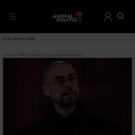
06 de agosto, 2026
Home
>
AMLO propone a su exasistente personal, Eduardo Villegas, para embajador en Rusia