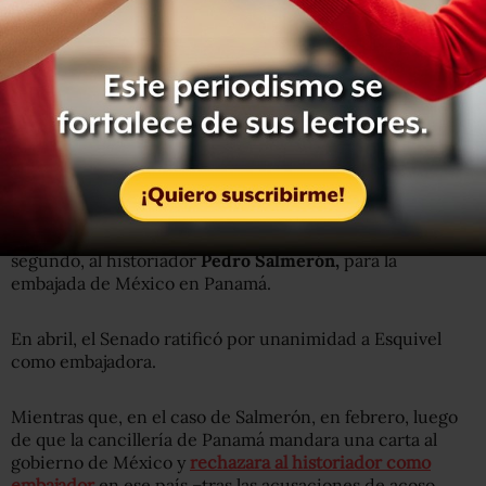
Lee:
Rusia intensifica ofensiva en este de Ucrania; más de
mil militares permanecen en Mariúpol
Eduardo Villegas Megías no es único integrante del
círculo cercano del presidente López Obrador que ha
sido postulado para un cargo diplomático este año.
En enero propuso a dos personas más, la primera, la
escritora y exdiputada federal,
Laura Beatriz Esquivel,
postulada para ser embajadora de México en Brasil y, el
segundo, al historiador
Pedro Salmerón,
para la
embajada de México en Panamá.
En abril, el Senado ratificó por unanimidad a Esquivel
como embajadora.
Mientras que, en el caso de Salmerón, en febrero, luego
de que la cancillería de Panamá mandara una carta al
gobierno de México y
rechazara al historiador como
embajador
en ese país –tras las acusaciones de acoso