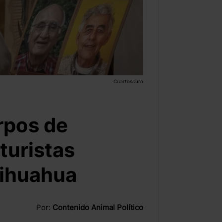
Cuartoscuro
rpos de
 turistas
hihuahua
Por:
Contenido Animal Político