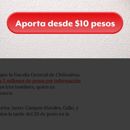
 pidió que en la investigación se
camiento respetuoso con los víctimas y
ardados los cuerpos para su
nfirmando la información”,
que la Fiscalía General de Chihuahua
 5 millones de pesos por información
os tres hombres, quien es
Chueco.
ita; Javier Campos Morales, Gallo, y
dos la tarde del 20 de junio en la