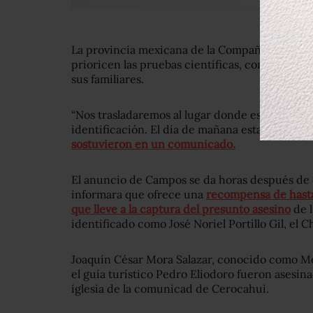
La provincia mexicana de la Compañía de Jesús
prioricen las pruebas científicas, con un acer
sus familiares.
“Nos trasladaremos al lugar donde están resgu
identificación. El día de mañana estaremos co
sostuvieron en un comunicado.
El anuncio de Campos se da horas después de 
informara que ofrece una
recompensa de hasta
que lleve a la captura del presunto asesino
de l
identificado como José Noriel Portillo Gil, el 
Joaquín César Mora Salazar, conocido como Mor
el guía turístico Pedro Eliodoro fueron asesina
iglesia de la comunicad de Cerocahui.