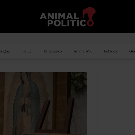
sigual
Salud
El Sabueso
Animal MX
Estados
Gén