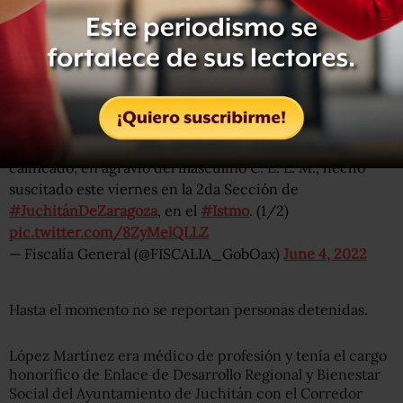
“Al ser conocedor del hecho, la FGEO desplegó a su
equipo multidisciplinario en el lugar, a fin de realizar las
indagatorias correspondientes y presentar ante la justicia
a quién o quienes resulten responsables”, escribió en
Twitter.
La
@FISCALIA_GobOax
inició carpeta de investigación
19510/FIST/JUCHITÁN por el delito de homicidio
calificado, en agravio del masculino C. E. L. M., hecho
suscitado este viernes en la 2da Sección de
#JuchitánDeZaragoza
, en el
#Istmo
. (1/2)
pic.twitter.com/8ZyMelQLLZ
— Fiscalía General (@FISCALIA_GobOax)
June 4, 2022
Hasta el momento no se reportan personas detenidas.
López Martínez era médico de profesión y tenía el cargo
honorífico de Enlace de Desarrollo Regional y Bienestar
Social del Ayuntamiento de Juchitán con el Corredor