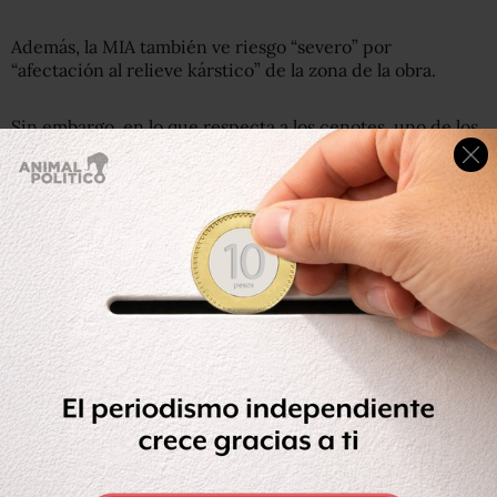
Además, la MIA también ve riesgo “severo” por
“afectación al relieve kárstico” de la zona de la obra.
Sin embargo, en lo que respecta a los cenotes, uno de los
mayores atractivos para el turismo de naturaleza de la
Riviera Maya y Quintana Roo, y por lo tanto una de las
mayores preocupaciones que origina el paso del tren, la
Manifestación de Impacto Ambiental consideró que “la
afectación a la integridad física de los cenotes es
moderada”.
El estudio calificó como “irrelevantes” los posibles riesgos
de que la obra ocasione daños al flujo subterráneo de
agua durante la preparación del sitio y en la
construcción.
Esta consideración de la MIA colisiona directamente con
las reiteradas denuncias públicas que han hecho
activistas, ambientalistas y organizaciones civiles como