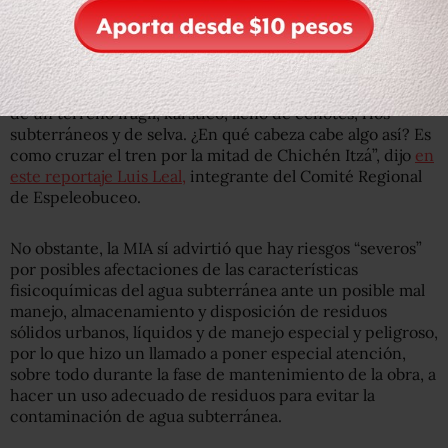
Moce Yax Cuxtal; y espeleobuzos como Roberto Rojo o
Luis Leal, ambos con más de 20 años de experiencia.
“Van a pasar una mole de miles de toneladas por encima
de un terreno frágil, kárstico, lleno de cenotes, ríos
subterráneos y de selva. ¿En qué cabeza cabe algo así? Es
como cruzar el tren por la mitad de Chichén Itzá”, dijo
en
este reportaje Luis Leal,
integrante del Comité Regional
de Espeleobuceo.
No obstante, la MIA sí advirtió que hay riesgos “severos”
por posibles afectaciones de las características
fisicoquímicas del agua subterránea ante un posible mal
manejo, almacenamiento y disposición de residuos
sólidos urbanos, líquidos y de manejo especial y peligroso,
por lo que hizo un llamado a poner especial atención,
sobre todo durante la fase de mantenimiento de la obra, a
hacer un uso adecuado de residuos para evitar la
contaminación de agua subterránea.