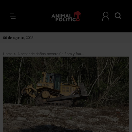
06 de agosto, 2026
Home
>
A pesar de daños ‘severos’ a flora y fauna, y riesgo de hundimiento del suelo, el Tramo 5 del Tren Maya es ‘viable’, según la MIA