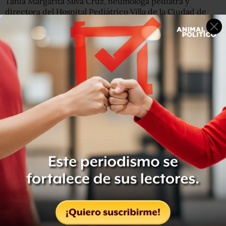
Tania Margarita Silva Cruz, neumóloga pediatra y
directora del Hospital Pediátrico Villa de la Ciudad de
México, señala que las
afectaciones a la salud
por este
ozono varían, pueden ir desde irritación de garganta,
dolor de cabeza, que disminuya la capacidad respiratoria
y se altere la capacidad del organismo de defenderse de
agentes patógenos, hasta impactos más graves en
poblaciones vulnerables, como los adultos mayores, las
personas con asma o con enfermedades pulmonares.
¿Estamos en una temporada atípica?
Horacio Riojas Rodríguez, director de Salud Ambiental
del Centro de Investigación en Salud Poblacional del
Instituto Nacional de Salud Pública (INSP) puntualiza que
toda contingencia ambiental es algo extraordinario. “No
debería haber y no deberíamos acostumbrarnos a que
haya. Pero por un lado no están controladas totalmente
las fuentes de emisiones de precursores de ozono y por
otro lado cada año tenemos más días calurosos, con más
altas temperaturas, por esto del
cambio climático,
y eso