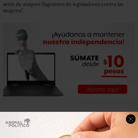
serie de ataques flagrantes de legisladores contra las
mujeres”.
Today, Oklahoma passed a law effectively banning
abortion from the moment of fertilization—the latest in a
series of blatant attacks on women by extremist