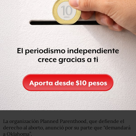
legislators. It has never been more urgent that we elect
pro-choice leaders at the local, state, and federal level.
— Vice President Kamala Harris (@VP)
May 19, 2022
También instó a los estadounidenses a elegir líderes que
defiendan el derecho al aborto “a nivel local, estatal y
federal”. Estados Unidos celebra en noviembre elecciones
de medio mandato.
“Esto nunca ha sido más urgente”, tuiteó.
La votación se realizó ahora que el derecho al aborto en
Estados Unidos se ve amenazado, tras la filtración de un
documento de la Corte Suprema en el que se muestra
dispuesta a revocar este derecho.
La organización Planned Parenthood, que defiende el
derecho al aborto, anunció por su parte que “demandará
a Oklahoma”.