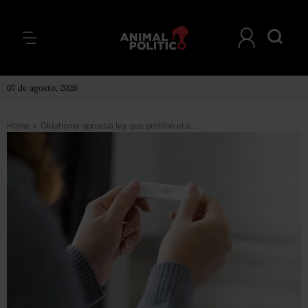
07 de agosto, 2026
Home
>
Oklahoma aprueba ley que prohíbe el aborto desde la fecundación