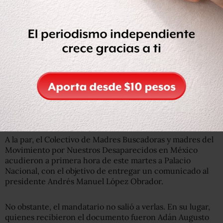
están?!": madres y familias buscadoras se manifiestan
sobre Paseo de la Reforma en este
#10DeMayo
, en la XI
Marcha de la Dignidad Nacional.
📹 Video:
@ShareniiGuzman
.
pic.twitter.com/a5ORsL1nzO
— Animal Político (@Pajaropolitico)
May 10, 2022
Madres piden ver a AMLO, pero él no las
recibe
A la par, el Colectivo de Madres Buscadoras y madres del
Movimiento por Nuestros Desaparecidos en México
acudieron a primera hora de este martes a Palacio
Nacional, con el objetivo de entregar un comunicado al
presidente Andrés Manuel López Obrador.
No obstante, el mandatario no salió a verlas. En su lugar,
quienes recibieron el documento fueron Adán Augusto