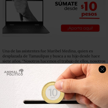
Una de las asistentes fue Maribel Medina, quien es
desplazada de Tamaulipas y busca a su hijo desde hace
siete años. “Nosotros hacemos el trabajo de ellos, nosotros
investigamos, porque hasta ahorita no le han dado
respuesta”, dijo.
Rosa Icela, mamá de Christian Jesús Díaz, desaparecido
en marzo de este año, en Chalco, Estado de México, hizo
un llamado desesperado para encontrar a su hijo.
🔴 "¡¿Dónde están? ¿Dónde están? Nuestros hijos ¿dónde