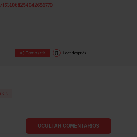
s/1531068254042656770
Compartir
Leer después
ENCIA
OCULTAR COMENTARIOS