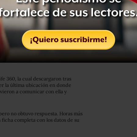
n confirmado que la tenían
nos pidieron una cantidad de dinero
ife 360, la cual descargaron tras
ber la última ubicación en donde
vieron a comunicar con ella y
 pero no obtuvo respuesta. Horas más
la ficha completa con los datos de su