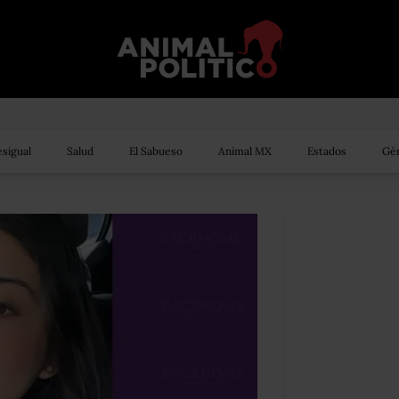
sigual
Salud
El Sabueso
Animal MX
Estados
Gén