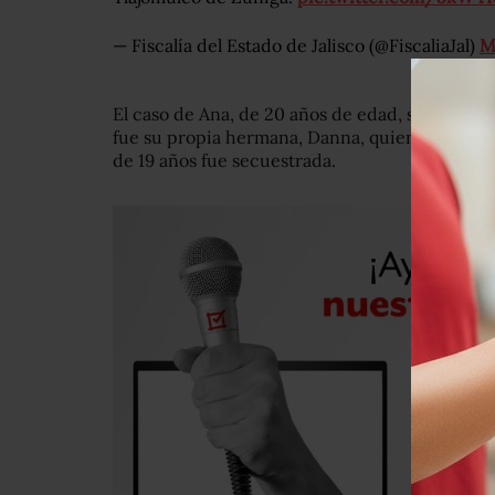
— Fiscalía del Estado de Jalisco (@FiscaliaJal)
M
El caso de Ana, de 20 años de edad, se dio a co
fue su propia hermana, Danna, quien publicó u
de 19 años fue secuestrada.