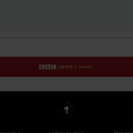
rivacidad
Código de ética
Director