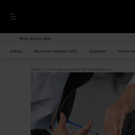
09 de agosto, 2026
Política
Elecciones Judiciales 2025
Seguridad
México De
Home
>
Con 4 macrosedes y 187 unidades de salud, la CDMX reforzará la vacunación contra COVID-19 durante el resto de abril