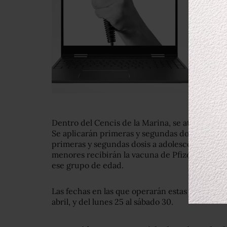
Dentro del Cencis de la Marina, se atenderá a 
Se aplicarán primeras y segundas dosis a adole
primeras y segundas dosis a adolescentes de 1
menores recibirán la vacuna de Pfizer, pues es
ese grupo de edad.
Las fechas en las que operarán estas macrosede
abril, y del lunes 25 al sábado 30.