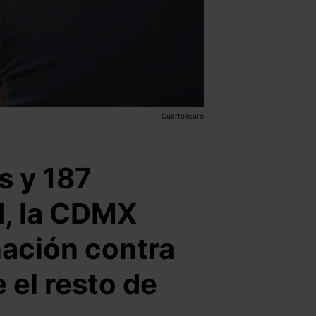
Cuartoscuro
s y 187
d, la CDMX
nación contra
el resto de