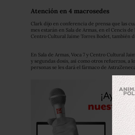
Atención en 4 macrosedes
Clark dijo en conferencia de prensa que las c
mes estarán en Sala de Armas, en el Cencis de l
Centro Cultural Jaime Torres Bodet, también d
En Sala de Armas, Voca 7 y Centro Cultural Jai
y segundas dosis, así como otros refuerzos, a lo
personas se les dará el fármaco de AstraZeneca