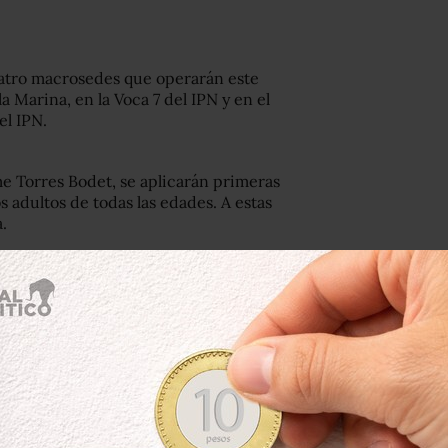
uatro macrosedes que operarán este
a Marina, en la Voca 7 del IPN y en el
el IPN.
me Torres Bodet, se aplicarán primeras
s adultos de todas las edades. A estas
.