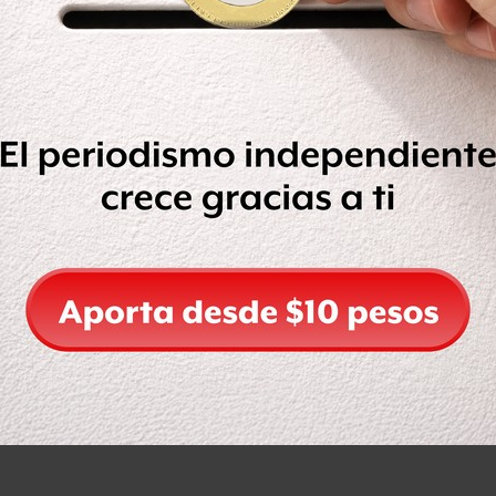
todos los adultos y también a menores.
scentes de 15 a 17 años, así como
2 a 14 años con comorbilidades. Los
 la única autorizada hasta ahora para
s serán del martes 19 al sábado 23 de