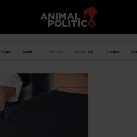
sigual
Salud
El Sabueso
Animal MX
Estados
Gén