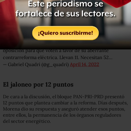
alineándose con López Obrador y Morena.
El panista Gabriel Quadri aseguró el jueves que los
legisladores afines al presidente ya convencieron a 11 de
la oposición, cuyos nombres no reveló.
Calígula presiona, extorsiona y amenaza a diputados de
oposición para que voten a favor de su aberrante
contrarreforma eléctrica. Llevan 11. Necesitan 52…
— Gabriel Quadri (@g_quadri)
April 14, 2022
El jaloneo por 12 puntos
De cara a la discusión, el bloque PAN-PRI-PRD presentó
12 puntos que plantea cambiar a la reforma. Días después,
Morena dio su respuesta y aseguró atender esos puntos,
entre ellos, la permanencia de los órganos reguladores
del sector energético.