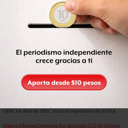
De acuerdo con la investigación de la Administración
para el Control de Drogas (DEA), Jessica Johanna
Oseguera participó con dichas empresas “en
transacciones y tratos de propiedad”.
“Estos seis negocios fueron designados así porque
brindaban apoyo material a la organización mexicana de
narcotráfico conocida como Cártel Jalisco Nueva
Generación (CJNG), que a su vez fue designada por la
OFAC en abril de 2015”, dicta el expediente de la DEA.
Jessica Johanna Oseguera fue detenida el 27 de febrero