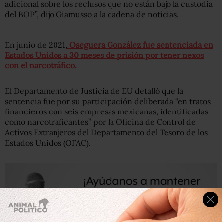
adicional sobre los reclusos que no están bajo la custodia
del BOP”, dijo Giamusso a la cadena de noticias.
En junio de 2021,
Oseguera González fue sentenciada en
Estados Unidos a 30 meses de prisión por tener nexos
con el narcotráfico.
El Departamento de Justicia de EU detalló que la
sentencia fue por su participación deliberada “en tratos
financieros con seis empresas mexicanas, identificadas
como narcotraficantes” por la Oficina de Control de
Activos Extranjeros del Departamento del Tesoro de los
Estados Unidos (OFAC).