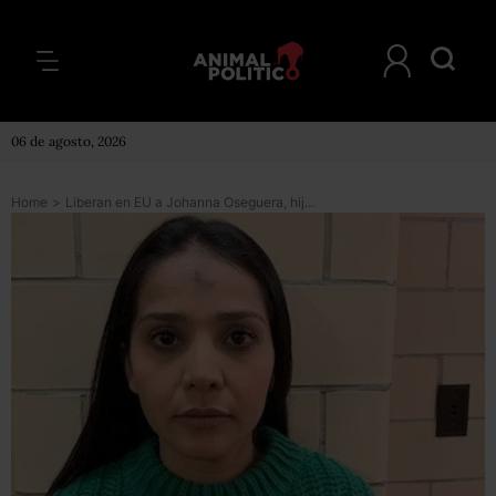
06 de agosto, 2026
Home
>
Liberan en EU a Johanna Oseguera, hija del Mencho acusada de nexos con el narco