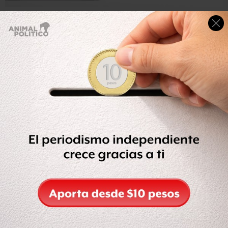
Para esta consulta revocatoria, se tenía una lista nominal
de electores
de 92 millones 823 mil 216 personas
.
Hacia las 14:23 horas, el INE tenía reporte de que se
instalaron 57 mil 436 casillas de 57 mil 448 contempladas,
es decir,
99.98% del total posible
.
🕗 A partir de las 20 h (Tiempo del Centro) del hoy, 10 de
abril, el INE pondrá a disposición de la ciudadanía los
Cómputos de la
#RevocaciónDeMandato
.
Infórmate y ¡participa en este ejercicio!
https://t.co/9zwta5Q4Lu
pic.twitter.com/eGILFaNbxi
— @INEMexico (@INEMexico)
April 10, 2022
Tanto la organización del ejercicio de revocación como el
desarrollo de la jornada de este domingo transcurrieron