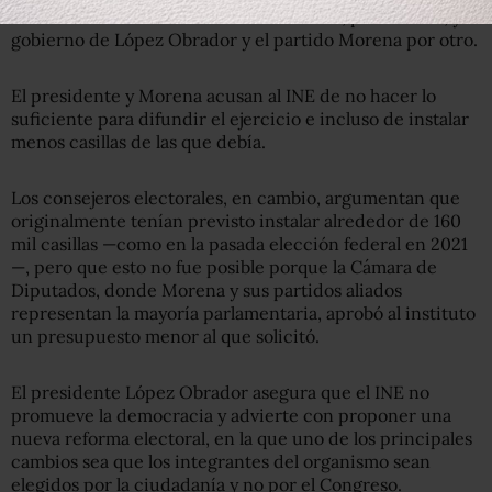
entre
frecuentes tensiones
entre el INE, por un lado, y el
gobierno de López Obrador y el partido Morena por otro.
El presidente y Morena acusan al INE de no hacer lo
suficiente para difundir el ejercicio e incluso de instalar
menos casillas de las que debía.
Los consejeros electorales, en cambio, argumentan que
originalmente tenían previsto instalar alrededor de 160
mil casillas —como en la pasada elección federal en 2021
—, pero que esto no fue posible porque la Cámara de
Diputados, donde Morena y sus partidos aliados
representan la mayoría parlamentaria, aprobó al instituto
un presupuesto menor al que solicitó.
El presidente López Obrador asegura que el INE no
promueve la democracia y advierte con proponer una
nueva reforma electoral, en la que uno de los principales
cambios sea que los integrantes del organismo sean
elegidos por la ciudadanía y no por el Congreso.