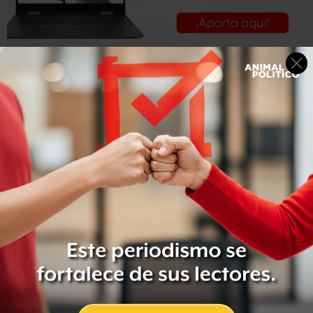
“Debido a que en los últimos dos años, derivado de la
emergencia sanitaria por el virus COVID-19, las compras,
la forma de interactuar y socializar sufrieron un cambio
del plano físico al virtual, los cibercriminales
aprovecharon el momento para buscar personas,
principalmente adultos mayores, que tienen poca
experiencia en el manejo de las plataformas o las redes
sociales y hacerse pasar por familiares, amigos, jefes,
compañeros de trabajo o empleados de empresas
mercantiles o instituciones bancarias”, señaló la SSC.
La Policía Cibernética de la
#SSC
alerta a la ciudadanía
por ciberdelitos cometidos a adultos mayores en distintas
plataformas y a través de llamadas telefónicas.
https://t.co/9hmOTH41KG
pic.twitter.com/GYM570Ipzr