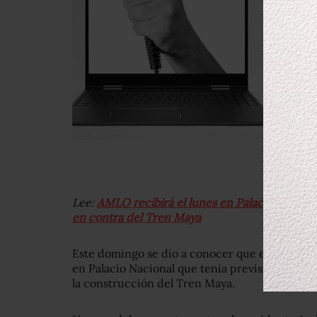
Lee:
AMLO recibirá el lunes en Palacio Nacional
en contra del Tren Maya
Este domingo se dio a conocer que el preside
en Palacio Nacional que tenía prevista con amb
la construcción del Tren Maya.