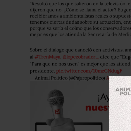
“Resultó que los que salieron en la televisión, 
dijeron que no. ¿Cómo se llama el actor? Eugen
recibiéramos a ambientalistas reales o supues
tenemos ciertas dudas sobre su actuación, ent
porque ya sería el colmo que los conservadores
mejor es que los atienda la Secretaría de Medio
Sobre el diálogo que canceló con activistas, am
al
#TrenMaya
,
@lopezobrador_
dice que "Euge
"Para que no nos usen" es mejor que los atienda
presidente.
pic.twitter.com/10mzGNdugF
— Animal Político (@Pajaropolitico)
April 25, 2