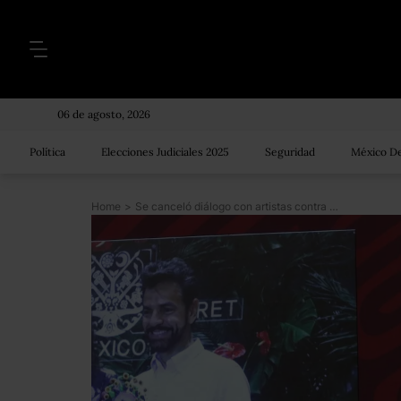
06 de agosto, 2026
Política
Elecciones Judiciales 2025
Seguridad
México De
Home
>
Se canceló diálogo con artistas contra el Tren Maya para que ‘no nos usen’: AMLO