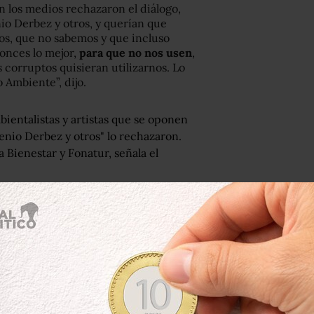
en los medios rechazaron el diálogo,
io Derbez y otros, y querían que
tos, que no sabemos y que incluso
onces lo mejor,
para que no nos usen
,
 corruptos quisieran utilizarnos. Lo
 Ambiente”, dijo.
bientalistas y artistas que se oponen
nio Derbez y otros" lo rechazaron.
 Bienestar y Fonatur, señala el
022