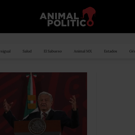
sigual
Salud
El Sabueso
Animal MX
Estados
Gén