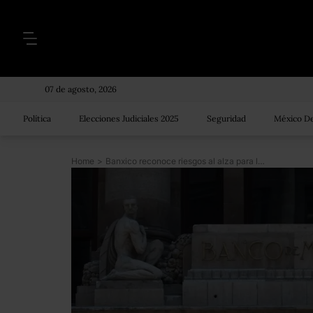
07 de agosto, 2026
Política
Elecciones Judiciales 2025
Seguridad
México De
Home
>
Banxico reconoce riesgos al alza para la inflación: advierte sobre los efectos de la pandemia y el conflicto Rusia-Ucrania