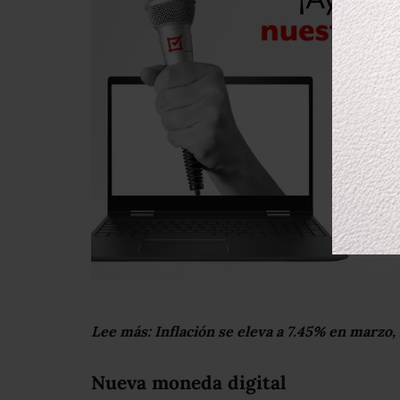
Lee más:
Inflación se eleva a 7.45% en marzo,
Nueva moneda digital