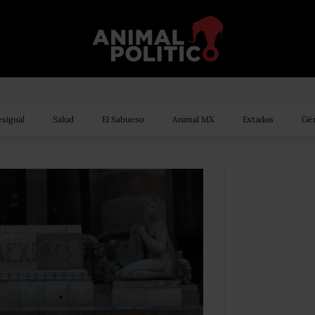
sigual
Salud
El Sabueso
Animal MX
Estados
Gén