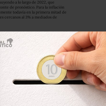
inuyendo a lo largo de 2022, que
zonte de pronóstico. Para la inflación
remente todavía en la primera mitad de
les cercanos al 3% a mediados de
lación se ha deteriorado por las
a. Entre los riesgos al alza, destacan
iveles elevados y presiones
ndemia y del conflicto geopolítico”,
de Hacienda del Senado.
flación se ha mantenido arriba del 7%
,
gunos de los factores que impulsan la
 que diversas cadenas de suministro