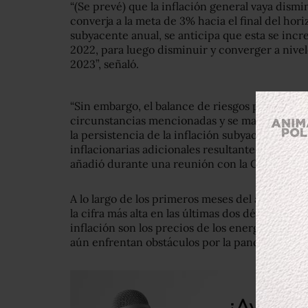
“(Se prevé) que la inflación general vaya dism
converja a la meta de 3% hacia el final del hori
subyacente anual, se anticipa que esta se inc
2022, para luego disminuir y converger a nive
2023”, señaló.
“Sin embargo, el balance de riesgos para la inf
circunstancias mencionadas y se mantiene al alz
la persistencia de la inflación subyacente en n
inflacionarias adicionales resultantes de la pa
añadió durante una reunión con la Comisión 
A lo largo de los primeros meses del año,
la in
la cifra más alta en las últimas dos décadas. Al
inflación son los precios de los energéticos y
aún enfrentan obstáculos por la pandemia.