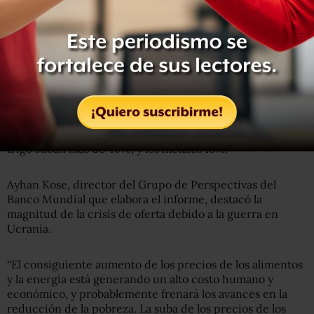
El informe anticipa que la conmoción por la guerra hará
subir el precio promedio del crudo Brent a 100 dólares el
barril en 2022, el nivel más alto desde 2013, y un 40% más
con respecto a 2021. Para 2023, estima que rondará los 92
dólares el barril.
Por otra parte, para 2022 se espera que los precios del
trigo suban más de 40%, y los metales 16%.
Ayhan Kose, director del Grupo de Perspectivas del
Banco Mundial que elabora el informe, destacó la
magnitud de la crisis de oferta debido a la guerra en
Ucrania.
“El consiguiente aumento de los precios de los alimentos
y la energía está generando un alto costo humano y
económico, y probablemente frenará los avances en la
reducción de la pobreza. La suba de los precios de los