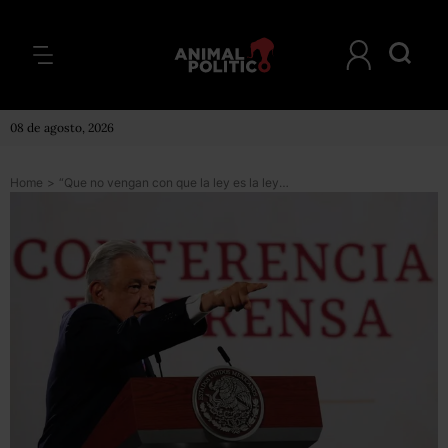
08 de agosto, 2026
Home
>
“Que no vengan con que la ley es la ley”: AMLO califica como abogados patronales a ministros de la Corte