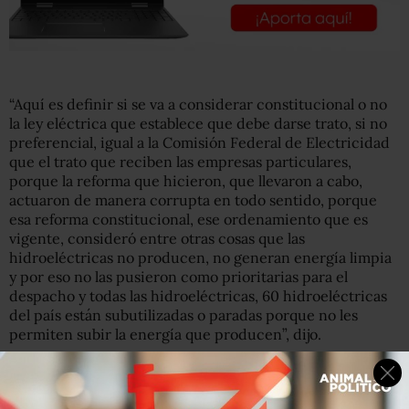
“Aquí es definir si se va a considerar constitucional o no
la ley eléctrica que establece que debe darse trato, si no
preferencial, igual a la Comisión Federal de Electricidad
que el trato que reciben las empresas particulares,
porque la reforma que hicieron, que llevaron a cabo,
actuaron de manera corrupta en todo sentido, porque
esa reforma constitucional, ese ordenamiento que es
vigente, consideró entre otras cosas que las
hidroeléctricas no producen, no generan energía limpia
y por eso no las pusieron como prioritarias para el
despacho y todas las hidroeléctricas, 60 hidroeléctricas
del país están subutilizadas o paradas porque no les
permiten subir la energía que producen”, dijo.
El presidente sostuvo que los ministros deben
tomar en
cuenta que hubo actos de corrupción.