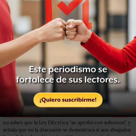
“¿Y qué no saben los ministros, porque son seres de otro
mundo, de que esa reforma se aprobó con sobornos y que
hay un juicio en contra del exdirector de Pemex (Emilio
Lozoya)? Que este señor confesó que había entregado
dinero a los legisladores para aprobar la reforma
energética, ¿Eso no va contar a la hora de decidir, puede
más el poder de las empresas?, cuestionó.
“Que no me vengan a mí con que la ley es la ley
, que no
vengan con ese cuento de que la ley es la ley. No, lo que
se va a demostrar es si son abogados que defienden el
interés público o son abogados patronales,
empresariales”.
"No me vengan con ese cuento de que 'la ley es ley":
@lopezobrador_
cuestiona si los ministros de la
@SCJN
no saben que la Ley Eléctrica "se aprobó con sobornos", y
señala que en la discusión se demostrará si son abogados