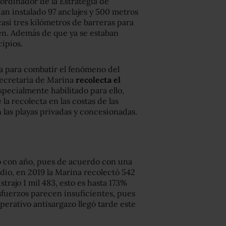
ordinador de la Estrategia de
an instalado 97 anclajes y 500 metros
asi tres kilómetros de barreras para
men. Además de que ya se estaban
ipios.
ita para combatir el fenómeno del
Secretaría de Marina
recolecta el
pecialmente habilitado para ello,
a recolecta en las costas de las
n las playas privadas y concesionadas.
o con año, pues de acuerdo con una
dio, en 2019 la Marina recolectó 542
trajo 1 mil 483, esto es hasta 173%
esfuerzos parecen insuficientes, pues
erativo antisargazo llegó tarde este