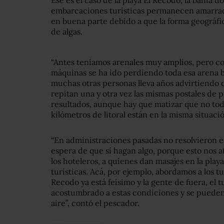
Ese es el caso de la playa El Recodo, la bahía d
embarcaciones turísticas permanecen amarrad
en buena parte debido a que la forma geográfi
de algas.
“Antes teníamos arenales muy amplios, pero con
máquinas se ha ido perdiendo toda esa arena b
muchas otras personas lleva años advirtiendo q
repitan una y otra vez las mismas postales de 
resultados, aunque hay que matizar que no toda
kilómetros de litoral están en la misma situaci
“En administraciones pasadas no resolvieron e
espera de que sí hagan algo, porque esto nos af
los hoteleros, a quienes dan masajes en la pla
turísticas. Acá, por ejemplo, abordamos a los t
Recodo ya está feísimo y la gente de fuera, el t
acostumbrado a estas condiciones y se pueden
aire”, contó el pescador.