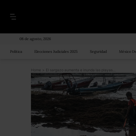
08 de agosto, 2026
Política
Elecciones Judiciales 2025
Seguridad
México De
Home
>
El sargazo aumenta e inunda las playas de Quintana Roo, pese a las acciones de autoridades