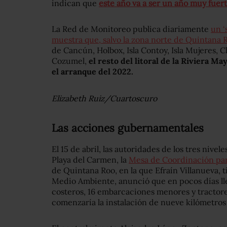
indican que
este año va a ser un año muy fuer
La Red de Monitoreo publica diariamente
un ‘
muestra que, salvo la zona norte de Quintana 
de Cancún, Holbox, Isla Contoy, Isla Mujeres, Ch
Cozumel,
el resto del litoral de la Riviera M
el arranque del 2022.
Elizabeth Ruiz/Cuartoscuro
Las acciones gubernamentales
El 15 de abril, las autoridades de los tres nive
Playa del Carmen, la
Mesa de Coordinación para
de Quintana Roo, en la que Efraín Villanueva, ti
Medio Ambiente, anunció que en pocos días lle
costeros, 16 embarcaciones menores y tractor
comenzaría la instalación de nueve kilómetros