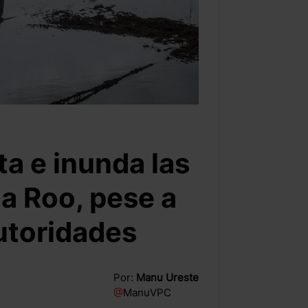
a e inunda las
a Roo, pese a
utoridades
Por:
Manu Ureste
@
ManuVPC