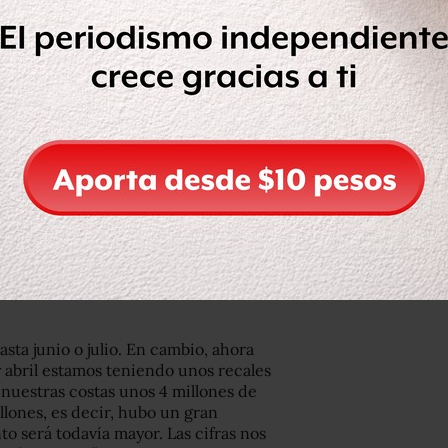
a Red de Monitoreo del sargazo de
ue cuenta con acceso a imágenes de
plegados por el litoral, así como de
ndan turistas, asociaciones de
 permite analizar el avance del
real. Y la perspectiva para este 2022
este año lo que estamos viendo es que
mucho más que otros años”, dijo en
sta junio o julio. En cambio, ahora
abril estamos teniendo unos recales
 nuestras costas unos 4 millones de
llones, es decir, hubo un gran
o será todavía mayor. Las cifras nos