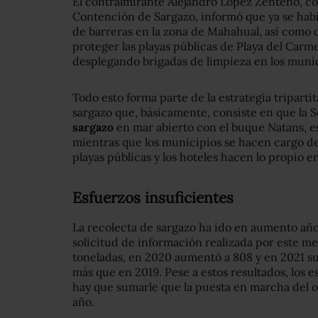
El contralmirante Alejandro López Zenteno, co
Contención de Sargazo, informó que ya se habí
de barreras en la zona de Mahahual, así como c
proteger las playas públicas de Playa del Car
desplegando brigadas de limpieza en los munic
Todo esto forma parte de la estrategia tripart
sargazo que, básicamente, consiste en que la 
sargazo
en mar abierto con el buque Natans, es
mientras que los municipios se hacen cargo de l
playas públicas y los hoteles hacen lo propio e
Esfuerzos insuficientes
La recolecta de sargazo ha ido en aumento añ
solicitud de información realizada por este me
toneladas, en 2020 aumentó a 808 y en 2021 sus
más que en 2019. P
ese a estos resultados, los 
hay que sumarle que la puesta en marcha del op
año.