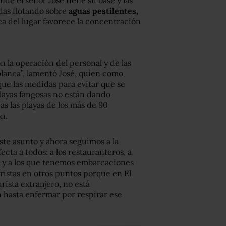
onde el señor José tiene su base y las
as flotando sobre
aguas pestilentes,
ca del lugar favorece la concentración
 la operación del personal y de las
lanca”, lamentó José,
quien como
ue las medidas para evitar que se
playas fangosas no están dando
s las playas de los más de 90
ón.
ste asunto y ahora seguimos a la
ecta a todos: a los restauranteros, a
ya y a los que tenemos embarcaciones
uristas en otros puntos porque en El
urista extranjero, no está
 hasta enfermar por respirar ese