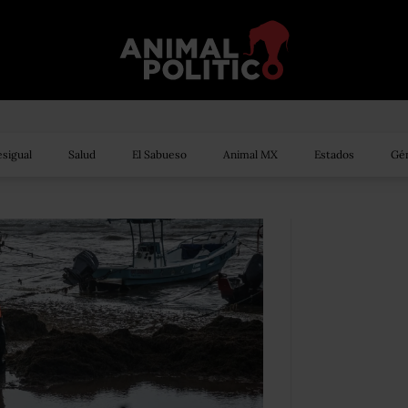
sigual
Salud
El Sabueso
Animal MX
Estados
Gén