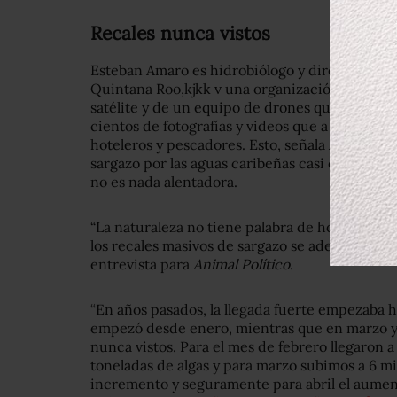
Recales nunca vistos
Esteban Amaro es hidrobiólogo y director de l
Quintana Roo,kjkk v una organización civil q
satélite y de un equipo de drones que tiene des
cientos de fotografías y videos que a diario ma
hoteleros y pescadores. Esto, señala Amaro, les
sargazo por las aguas caribeñas casi en tiempo 
no es nada alentadora.
“La naturaleza no tiene palabra de honor y en 
los recales masivos de sargazo se adelantaron 
entrevista para
Animal Político
.
“En años pasados, la llegada fuerte empezaba ha
empezó desde enero, mientras que en marzo y 
nunca vistos.
Para el mes de febrero llegaron a
toneladas de algas y para marzo subimos a 6 mi
incremento y seguramente para abril el aument