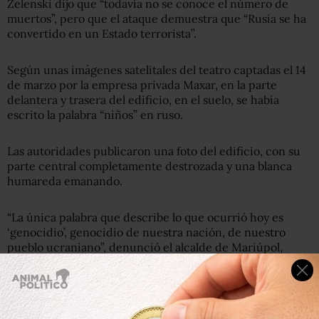
Zelenski dijo que “todavía no se conoce el número de
muertos”, pero que el ataque demuestra que “Rusia se ha
convertido en un Estado terrorista”.
Según unas imágenes satelitales del teatro captadas el 14
de marzo por la empresa privada Maxar, en la parte
delantera y trasera del edificio, en el suelo, se había
escrito la palabra “niños” en ruso.
Las autoridades publicaron una foto del edificio, con su
parte central completamente destrozada y una blanca
humareda emanando.
“La única palabra que describe lo que ocurrió hoy es
‘genocidio’, genocidio de nuestra nación, de nuestro
pueblo ucraniano”, denunció el alcalde de Mariúpol,
Vadim Boyshenko.
Más de 1.200 personas murieron violentamente en
Mariúpol desde el inicio de la guerra, según fuentes