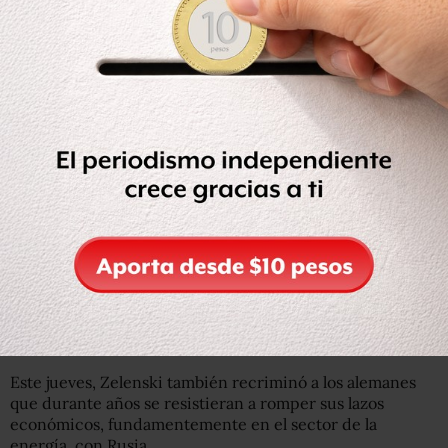
ucranianas. Las personas que lograron huir de la ciudad
describen una situación humanitaria crítica y narraron
que tuvieron que beber nieve derretida y hacer fuego
para cocinar la escasa comida de la que disponían.
“Empeoraba cada día. No teníamos electricidad, ni agua,
ni gas, ni comida. No se podía comprar nada en ningún
lado”, dijo a la AFP una mujer llamada Darya.
El jueves, tras este bombardeo, el presidente
estadounidense, Joe Biden, tildó a Putin de “criminal de
guerra”, lo cual causó una gran indignación en el
Kremlin.
“¿Puramente económico?”
Este jueves, Zelenski también recriminó a los alemanes
que durante años se resistieran a romper sus lazos
económicos, fundamentemente en el sector de la
energía, con Rusia.