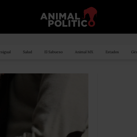
sigual
Salud
El Sabueso
Animal MX
Estados
Gén