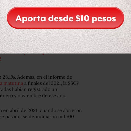
uvo la
@FiscaliaPuebla
contra Moisés
responsable del delito de violación
.twitter.com/X76KZqcmrI
2
n 28.1%. Además, en el informe de
a matutina
a finales del 2021, la SSCP
aradas habían registrado un
 enero y noviembre de ese año.
zó en abril de 2021, cuando se abrieron
bre pasado, se denunciaron mil 700