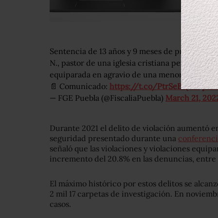
Sentencia de 13 años y 9 meses de prisión obt
N., pastor de una iglesia cristiana penalmente 
equiparada en agravio de una menor de edad.
📄 Comunicado:
https://t.co/PtrSeBQDJ1
pic
— FGE Puebla (@FiscaliaPuebla)
March 21, 202
Durante 2021 el delito de violación aumentó e
seguridad presentado durante una
conferenci
señaló que las violaciones y violaciones equip
incremento del 20.8% en las denuncias, entre
El máximo histórico por estos delitos se alcan
2 mil 17 carpetas de investigación. En noviem
casos.