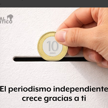
l
.
 en caso de violación contra