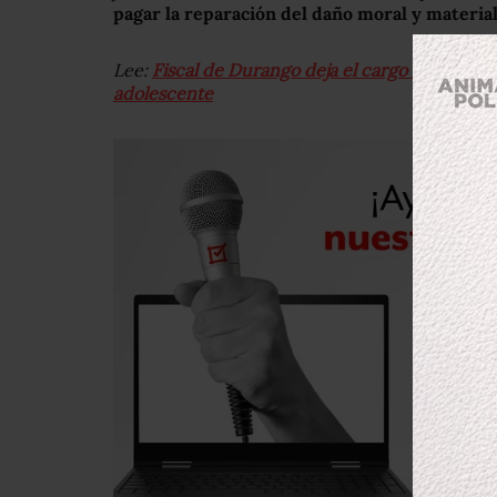
pagar la reparación del daño moral y materia
Lee:
Fiscal de Durango deja el cargo tras fallas
adolescente