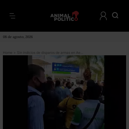
08 de agosto, 2026
Home
>
Sin indicios de disparos de armas en Aeropuerto de Cancún; reanuda operaciones