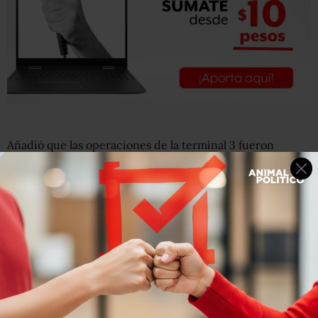
Añadió que las operaciones de la terminal 3 fueron
suspendidas para garantizar la seguridad de los pasajeros,
“misma que nunca estuvo en riesgo,
reanudándose
minutos después
“.
“Los cuerpos de seguridad, realizan en este momento las
investigaciones pertinentes para determinar la causa que
provocó la alerta entre los pasajeros y usuarios de los
pasajeros”, indicó.
En tanto, la Guardia Nacional señaló que las primeras