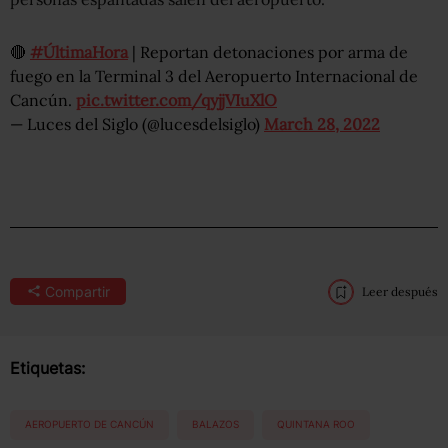
🔴
#ÚltimaHora
| Reportan detonaciones por arma de
fuego en la Terminal 3 del Aeropuerto Internacional de
Cancún.
pic.twitter.com/qyjjVIuXlO
— Luces del Siglo (@lucesdelsiglo)
March 28, 2022
Compartir
Leer después
Etiquetas:
AEROPUERTO DE CANCÚN
BALAZOS
QUINTANA ROO