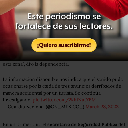
investigaciones indican que la confusión se debió a la
caída de tres anuncios
derribados accidentalmente por
un turista, que salió corriendo de uno de los sanitarios.
“Durante recorridos de supervisión en las instalaciones
de la terminal aérea no se localizaron indicios de que se
hayan efectuado disparos de armas de fuego, como se
reportó en un primer momento; además de que ninguna
persona se vio afectada en su integridad física, ni se
registraron daños en los inmuebles que se ubican en toda
esta zona”, dijo la dependencia.
La información disponible nos indica que el sonido pudo
ocasionarse por la caída de tres anuncios derribados de
manera accidental por un turista. Se continúa
investigando.
pic.twitter.com/2khiNutYEM
— Guardia Nacional (@GN_MEXICO_)
March 28, 2022
En un primer tuit, el
secretario de Seguridad Pública
del