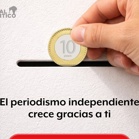
en fue detenido luego de que policías
 observaron en la calle Zaragoza
n un arma de fuego.