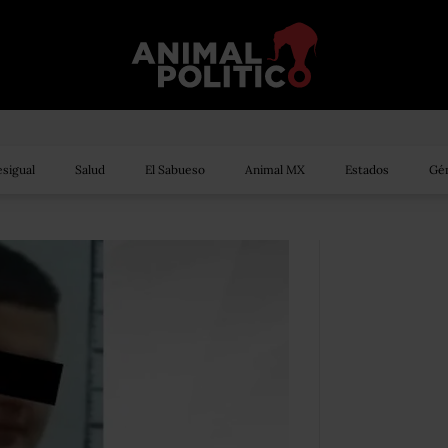
sigual
Salud
El Sabueso
Animal MX
Estados
Gén