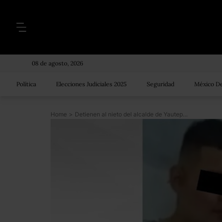
08 de agosto, 2026
Política
Elecciones Judiciales 2025
Seguridad
México De
Home
>
Detienen al nieto del alcalde de Yautepec, Morelos, por asesinato durante carnaval