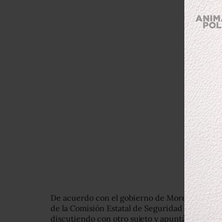
De acuerdo con el gobierno de Morelos, el jov
de la Comisión Estatal de Seguridad Pública lo
discutiendo con otro sujeto y apuntándole co