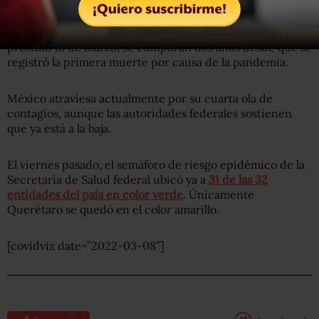
El 28 de febrero, México cumplió dos años de que se
detectó el primer caso de COVID-19 en el país. El
próximo 18 de marzo, se cumplirán dos años desde que se
registró la primera muerte por causa de la pandemia.
México atraviesa actualmente por su cuarta ola de
contagios, aunque las autoridades federales sostienen
que ya está a la baja.
El viernes pasado, el semáforo de riesgo epidémico de la
Secretaría de Salud federal ubicó ya a
31 de las 32
entidades del país en color verde
. Únicamente
Querétaro se quedó en el color amarillo.
[covidviz date=”2022-03-08″]