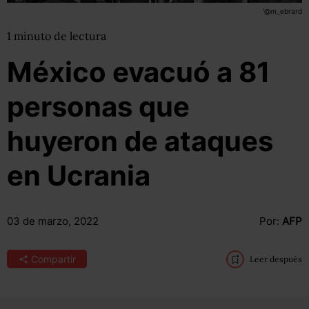
'@m_ebrard
1
minuto
de lectura
México evacuó a 81
personas que
huyeron de ataques
en Ucrania
03 de marzo, 2022
Por:
AFP
Compartir
Leer después