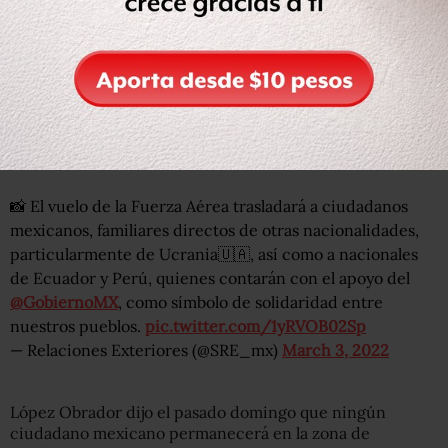
Lee:
6 puntos clave para entender en qué punto está la
invasión de Rusia a Ucrania y sus consecuencias
En el vuelo, en donde van en total 138 personas, se
traslada también personal de la cancillería, del ejército
mexicano y periodistas.
📸 El vuelo de la Fuerza Aérea trasladará a ciudadanos
mexicanos, familiares directos de otras nacionalidades,
particularmente de Ucrania🇺🇦, así como a nacionales
de Ecuador y Perú, quienes contarán con el apoyo del
@GobiernoMX
, como símbolo de solidaridad entre
nuestros pueblos.
pic.twitter.com/1yRVOB02Sp
— Relaciones Exteriores (@SRE_mx)
March 3, 2022
López Obrador dijo el pasado domingo que ningún
ciudadano mexicano permanecerá en la zona de