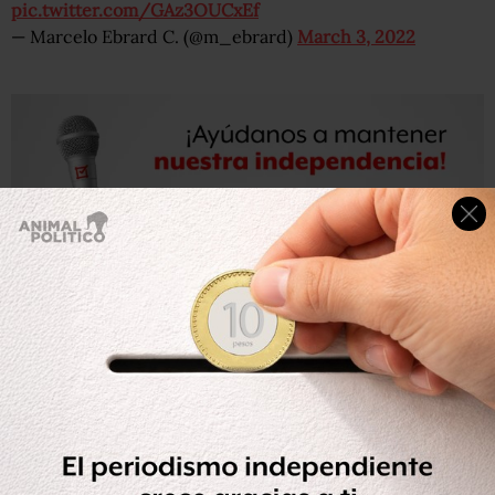
pic.twitter.com/GAz3OUCxEf
— Marcelo Ebrard C. (@m_ebrard)
March 3, 2022
La cancillería precisó que viajan 44 mexicanos, 28
ciudadanos ucranianos, siete de Ecuador, uno de Perú y
uno de Australia.